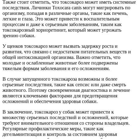
Также стоит отметить, что токсокароз может иметь системные
последствия. Личинки Toxocara canis могут мигрировать по
организму, попадая в различные органы, такие как печень,
легкие и глаза. Это может привести к воспалительным
процессам и даже к серьезным заболеваниям, таким как
токсокарозный хориоретинит, который может угрожать
зрению собаки.
У щенков токсокароз может вызвать задержку роста и
развития, что связано с недостатком питательных веществ и
общей интоксикацией организма. Важно отметить, что
молодые и ослабленные животные более подвержены
тяжелым формам заболевания и его осложнениям.
В случае запущенного токсокароза возможны и более
серьезные последствия, такие как сепсис или даже смерть
животного. Поэтому своевременная диагностика и лечение
являются ключевыми факторами для предотвращения
осложнений и обеспечения здоровья собаки.
В заключение, токсокароз у собак может привести к
множеству серьезных последствий и осложнений, которые
требуют внимательного отношения со стороны владельцев.
Регулярные профилактические меры, такие как
дегельминтизация и контроль за состоянием здоровья