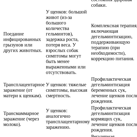
собаки.
У щенков: большой
живот (из-за
большого
Комплексная терапия
количества
включающая
Поедание
гельминтов),
дегельминтизацию,
инфицированных
задержка роста,
поддерживающую
грызунов или
потеря веса. У
терапию (при
других животных.
взрослых собак
необходимости),
симптомы могут
коррекцию питания.
быть менее
выраженными или
отсутствовать.
Профилактическая
Трансплацентарное
У щенков: тяжелые
дегельминтизация
заражение (от
симптомы, высокая
беременных сук,
матери к щенкам).
смертность.
лечение щенков посл
рождения.
Профилактическая
У щенков:
Трансмаммарное
дегельминтизация
аналогично
заражение (через
кормящих сук,
трансплацентарному
молоко).
лечение щенков посл
заражению.
рождения.
Регулярная