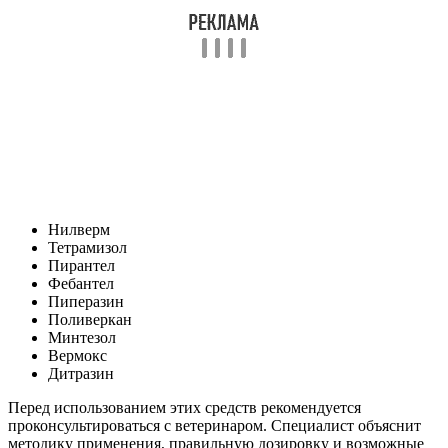
Нилверм
Тетрамизол
Пирантел
Фебантел
Пиперазин
Поливеркан
Минтезол
Вермокс
Дитразин
Перед использованием этих средств рекомендуется
проконсультироваться с ветеринаром. Специалист объяснит
методику применения, правильную дозировку и возможные