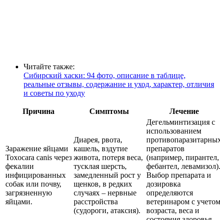
Читайте также:
Сибирский хаски: 94 фото, описание в таблице,
реальные отзывы, содержание и уход, характер, отличия
и советы по уходу
Причина
Симптомы
Лечение
Дегельминтизация с
использованием
Диарея, рвота,
противопаразитарны
Заражение яйцами
кашель, вздутие
препаратов
Toxocara canis через
живота, потеря веса,
(например, пирантел,
фекалии
тусклая шерсть,
фебантел, левамизол)
инфицированных
замедленный рост у
Выбор препарата и
собак или почву,
щенков, в редких
дозировка
загрязненную
случаях – нервные
определяются
яйцами.
расстройства
ветеринаром с учето
(судороги, атаксия).
возраста, веса и
состояния здоровья