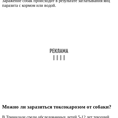
Заражение собак происходит в результате заглатывания яиц
паразита с кормом или водой.
Можно ли заразиться токсокарозом от собаки?
В Тринидаде среди обследованных детей 5-12 лет текущий