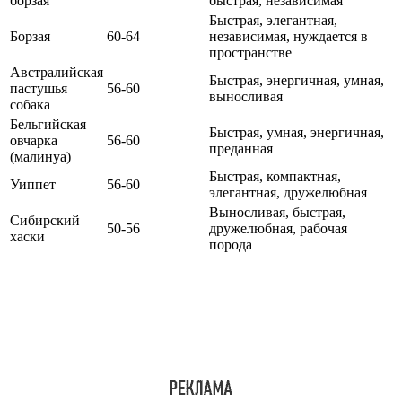
борзая
быстрая, независимая
Быстрая, элегантная,
Борзая
60-64
независимая, нуждается в
пространстве
Австралийская
Быстрая, энергичная, умная,
пастушья
56-60
выносливая
собака
Бельгийская
Быстрая, умная, энергичная,
овчарка
56-60
преданная
(малинуа)
Быстрая, компактная,
Уиппет
56-60
элегантная, дружелюбная
Выносливая, быстрая,
Сибирский
50-56
дружелюбная, рабочая
хаски
порода