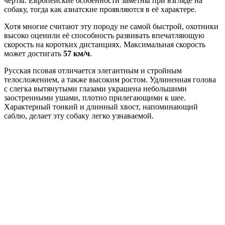
черты. Европейские особенности заметны при взгляде на
собаку, тогда как азиатские проявляются в её характере.
Хотя многие считают эту породу не самой быстрой, охотники
высоко оценили её способность развивать впечатляющую
скорость на коротких дистанциях. Максимальная скорость
может достигать
57 км/ч
.
Русская псовая отличается элегантным и стройным
телосложением, а также высоким ростом. Удлиненная голова
с слегка вытянутыми глазами украшена небольшими
заостренными ушами, плотно прилегающими к шее.
Характерный тонкий и длинный хвост, напоминающий
саблю, делает эту собаку легко узнаваемой.