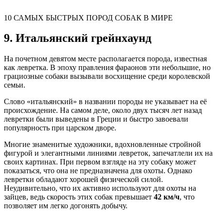
10 САМЫХ БЫСТРЫХ ПОРОД СОБАК В МИРЕ
9. Итальянский грейнхаунд
На почетном девятом месте располагается порода, известная
как левретка. В эпоху правления фараонов эти небольшие, но
грациозные собаки вызывали восхищение среди королевской
семьи.
Слово «итальянский» в названии породы не указывает на её
происхождение. На самом деле, около двух тысяч лет назад
левретки были выведены в Греции и быстро завоевали
популярность при царском дворе.
Многие знаменитые художники, вдохновленные стройной
фигурой и элегантными линиями левреток, запечатлели их на
своих картинах. При первом взгляде на эту собаку может
показаться, что она не предназначена для охоты. Однако
левретки обладают хорошей физической силой.
Неудивительно, что их активно используют для охоты на
зайцев, ведь скорость этих собак превышает
42 км/ч
, что
позволяет им легко догонять добычу.