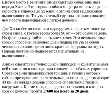
Шестое место в рейтинге самых быстрых собак занимает
порода Хаски. Эти ездовые собаки могут развивать среднюю
скорость в упряжке до
55 км/ч
и отличаются выдающейся
выносливостью. Тянуть тяжелый груз значительно сложнее,
чем просто перемещаться с легкой добычей.
Для Хаски бег по сложным маршрутам, покрытым толстым
слоем снега, с грузом весом более 90 кг — это обычное дело.
Их физическая устойчивость впечатляет. Эти великолепные
собаки способны несколько дней подряд тянуть за собой
человека на санях, делая лишь краткие перерывы на отдых.
Порода постоянно подвергается испытаниям на
выносливость.
Аляска славится не только дикой природой и удивительными
пейзажами, но и ежегодными гонками на собачьих упряжках.
Соревнования продолжаются три дня, в течение которых
собаки преодолевают значительные расстояния, достигающие
43 км. Не каждая лошадь способна справиться с такими
нагрузками. Кроме того, проводятся состязания, в которых
собаки должны пройти
17600 км всего за 20 дней
.