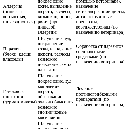
покраснение
помощью ветеринара),
Аллергия
кожи, выпадение
назначение
(пищевая,
шерсти, расчесы,
гипоаллергенной диеты,
контактная,
возможно, понос,
антигистаминные
ингаляционная)
рвота (при
препараты,
пищевой
кортикостероиды (по
аллергии)
назначению ветеринара)
Шелушение, зуд,
покраснение
Обработка от паразитов
Паразиты
кожи, выпадение
специальными
(блохи, клещи,
шерсти, расчесы,
средствами (по
власоеды)
возможно,
назначению ветеринара)
появление самих
паразитов
Шелушение,
покраснение, зуд,
выпадение
Лечение
Грибковые
шерсти,
противогрибковыми
инфекции
образование
препаратами (по
(дерматомикозы)
очагов облысения,
назначению ветеринара)
возможно,
гнойничковые
высыпания
Шелушение,
покраснение, зуд,