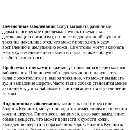
Печеночные заболевания
могут вызывать различные
дерматологические проблемы. Печень отвечает за
детоксикацию организма, и при ее недостаточной функции
токсины накапливаются, что может приводить к зуду,
воспалению и шелушению кожи. Симптомы могут включать
желтуху, изменение цвета мочи и стула, а также общую
слабость животного.
Проблемы с почками
также могут проявляться через кожные
заболевания. При почечной недостаточности нарушается
баланс электролитов и вывод токсинов, что может вызывать
зуд и выпадение шерсти. Часто такие собаки становятся менее
активными, у них наблюдается потеря аппетита и увеличение
жажды.
Эндокринные заболевания
, такие как гипотиреоз или
болезнь Кушинга, могут приводить к изменениям в состоянии
кожи и шерсти. Гипотиреоз, например, вызывает замедление
обмена веществ, что может привести к сухости кожи,
выпадению шерсти и образованию корок. Болезнь Кушинга,
связанная с избытком кортизола, может вызывать истончение