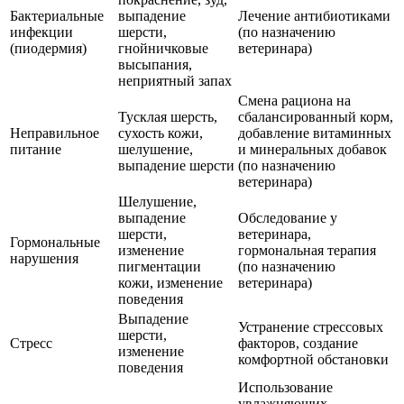
Бактериальные
выпадение
Лечение антибиотиками
инфекции
шерсти,
(по назначению
(пиодермия)
гнойничковые
ветеринара)
высыпания,
неприятный запах
Смена рациона на
Тусклая шерсть,
сбалансированный корм,
Неправильное
сухость кожи,
добавление витаминных
питание
шелушение,
и минеральных добавок
выпадение шерсти
(по назначению
ветеринара)
Шелушение,
выпадение
Обследование у
шерсти,
ветеринара,
Гормональные
изменение
гормональная терапия
нарушения
пигментации
(по назначению
кожи, изменение
ветеринара)
поведения
Выпадение
Устранение стрессовых
шерсти,
Стресс
факторов, создание
изменение
комфортной обстановки
поведения
Использование
увлажняющих