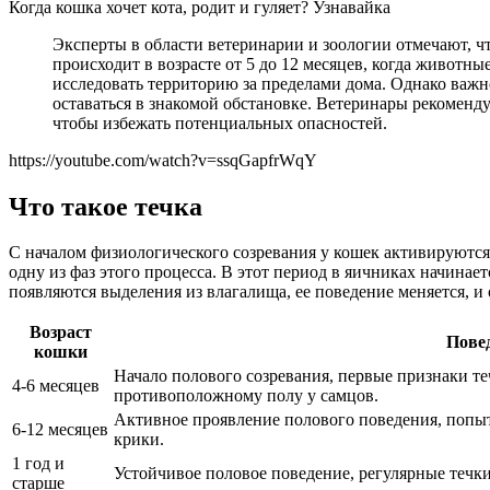
Когда кошка хочет кота, родит и гуляет? Узнавайка
Эксперты в области ветеринарии и зоологии отмечают, чт
происходит в возрасте от 5 до 12 месяцев, когда животн
исследовать территорию за пределами дома. Однако важн
оставаться в знакомой обстановке. Ветеринары рекоменд
чтобы избежать потенциальных опасностей.
https://youtube.com/watch?v=ssqGapfrWqY
Что такое течка
С началом физиологического созревания у кошек активируются 
одну из фаз этого процесса. В этот период в яичниках начинае
появляются выделения из влагалища, ее поведение меняется, и
Возраст
Пове
кошки
Начало полового созревания, первые признаки т
4-6 месяцев
противоположному полу у самцов.
Активное проявление полового поведения, попыт
6-12 месяцев
крики.
1 год и
Устойчивое половое поведение, регулярные течки
старше