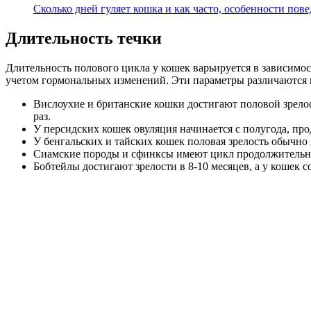
Сколько дней гуляет кошка и как часто, особенности пов
Длительность течки
Длительность полового цикла у кошек варьируется в зависимости
учетом гормональных изменений. Эти параметры различаются 
Вислоухие и британские кошки достигают половой зрелост
раз.
У персидских кошек овуляция начинается с полугода, про
У бенгальских и тайских кошек половая зрелость обычно н
Сиамские породы и сфинксы имеют цикл продолжительност
Бобтейлы достигают зрелости в 8-10 месяцев, а у кошек со