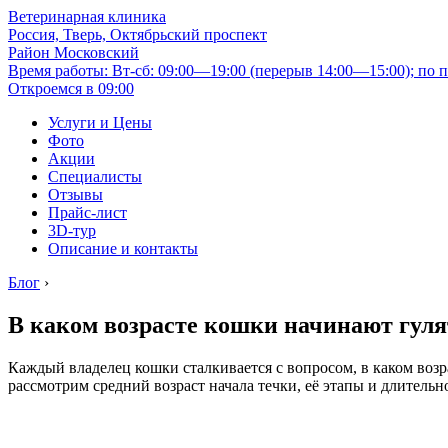
Ветеринарная клиника
Россия, Тверь, Октябрьский проспект
Район Московский
Время работы: Вт-сб: 09:00—19:00 (перерыв 14:00—15:00); по п
Откроемся в 09:00
Услуги и Цены
Фото
Акции
Специалисты
Отзывы
Прайс-лист
3D-тур
Описание и контакты
Блог
›
В каком возрасте кошки начинают гуля
Каждый владелец кошки сталкивается с вопросом, в каком возра
рассмотрим средний возраст начала течки, её этапы и длительн