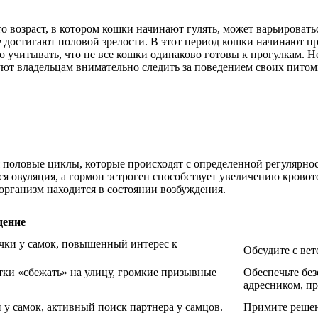
о возраст, в котором кошки начинают гулять, может варьировать
ые достигают половой зрелости. В этот период кошки начинают п
о учитывать, что не все кошки одинаково готовы к прогулкам. 
уют владельцам внимательно следить за поведением своих питомц
половые циклы, которые происходят с определенной регулярност
тся овуляция, а гормон эстроген способствует увеличению крово
 организм находится в состоянии возбуждения.
дение
ечки у самок, повышенный интерес к
Обсудите с ве
ки «сбежать» на улицу, громкие призывные
Обеспечьте без
адресником, пр
 у самок, активный поиск партнера у самцов.
Примите решен