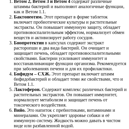
Ветом 2, Ветом 3 и Ветом 4
содержат различные
штаммы бактерий и выполняют аналогичные функции,
как и Ветом 1.1.
Бактонеотим.
Этот препарат в форме таблеток
включает пробиотические культуры и растительные
экстракты. Он повышает иммунную защиту, обладает
противовоспалительным эффектом, нормализует обмен
веществ и активизирует работу сосудов.
Биопротектин
в капсулах содержит экстракт
расторопши и два вида бактерий. Он очищает и
защищает печень, обладает противовоспалительными
свойствами. Бактерии усиливают иммунитет и
восстанавливающие функции организма. Рекомендуется
при заболеваниях печени и для их профилактики.
Бифидум – СХЖ.
Этот препарат включает штамм
бифидобактерий и обладает теми же свойствами, что и
Ветом 1.1.
Лактоферон.
Содержит комплекс различных бактерий и
растительных экстрактов. Он повышает иммунитет,
нормализует метаболизм и защищает печень от
токсического воздействия.
Вийо.
Это напиток с пребиотиками, витаминами и
минералами. Он укрепляет здоровье собаки и её
иммунную систему. Жидкость можно давать в чистом
виде или разбавленной водой.