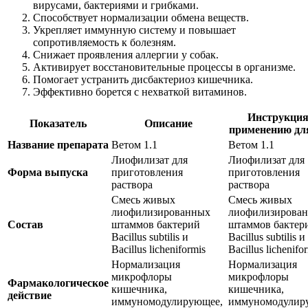
вирусами, бактериями и грибками.
Способствует нормализации обмена веществ.
Укрепляет иммунную систему и повышает
сопротивляемость к болезням.
Снижает проявления аллергии у собак.
Активирует восстановительные процессы в организме.
Помогает устранить дисбактериоз кишечника.
Эффективно борется с нехваткой витаминов.
Инструкция
Показатель
Описание
применению для
Название препарата
Ветом 1.1
Ветом 1.1
Лиофилизат для
Лиофилизат для
Форма выпуска
приготовления
приготовления
раствора
раствора
Смесь живых
Смесь живых
лиофилизированных
лиофилизирова
Состав
штаммов бактерий
штаммов бактер
Bacillus subtilis и
Bacillus subtilis и
Bacillus licheniformis
Bacillus lichenifo
Нормализация
Нормализация
микрофлоры
микрофлоры
Фармакологическое
кишечника,
кишечника,
действие
иммуномодулирующее,
иммуномодулир