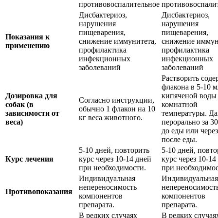
противовоспалительное
противовоспали
Дисбактериоз,
Дисбактериоз,
нарушения
нарушения
пищеварения,
пищеварения,
Показания к
снижение иммунитета,
снижение иммун
применению
профилактика
профилактика
инфекционных
инфекционных
заболеваний
заболеваний
Растворить сод
флакона в 5-10 м
Дозировка для
кипяченой воды
Согласно инструкции,
собак (в
комнатной
обычно 1 флакон на 10
зависимости от
температуры. Да
кг веса животного.
веса)
перорально за 3
до еды или через
после еды.
5-10 дней, повторить
5-10 дней, повто
Курс лечения
курс через 10-14 дней
курс через 10-14
при необходимости.
при необходимос
Индивидуальная
Индивидуальная
непереносимость
непереносимост
Противопоказания
компонентов
компонентов
препарата.
препарата.
В редких случаях
В редких случая