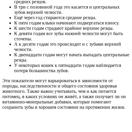
средних резцов.
В три с половиной года это касается и центральных
зубов верхней челюсти.
Ещё через год стираются средние резцы.
К пяти годам клыки начинают подвергаться износу.
К шести годам страдают крайние верхние резцы.
К девяти годам все зубы нижней челюсти могут быть
сточены.
А к десяти годам это происходит и с зубами верхней
челюсти.
К двенадцати годам могут начать выпадать центральные
резцы.
У некоторых кошек к пятнадцати годам наблюдается
потеря большинства зубов.
Эти показатели могут варьироваться в зависимости от
породы, наследственности и общего состояния здоровья
животного. Также важно учитывать, чем и как питается
питомец, в каких условиях он живёт, а также получает ли он
витаминно-минеральные добавки, которые помогают
сохранить зубы в хорошем состоянии на протяжении жизни.