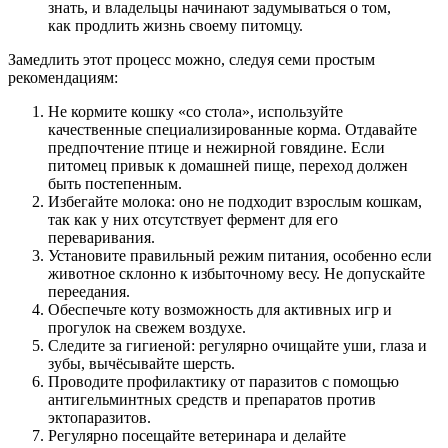
знать, и владельцы начинают задумываться о том,
как продлить жизнь своему питомцу.
Замедлить этот процесс можно, следуя семи простым
рекомендациям:
Не кормите кошку «со стола», используйте
качественные специализированные корма. Отдавайте
предпочтение птице и нежирной говядине. Если
питомец привык к домашней пище, переход должен
быть постепенным.
Избегайте молока: оно не подходит взрослым кошкам,
так как у них отсутствует фермент для его
переваривания.
Установите правильный режим питания, особенно если
животное склонно к избыточному весу. Не допускайте
переедания.
Обеспечьте коту возможность для активных игр и
прогулок на свежем воздухе.
Следите за гигиеной: регулярно очищайте уши, глаза и
зубы, вычёсывайте шерсть.
Проводите профилактику от паразитов с помощью
антигельминтных средств и препаратов против
эктопаразитов.
Регулярно посещайте ветеринара и делайте