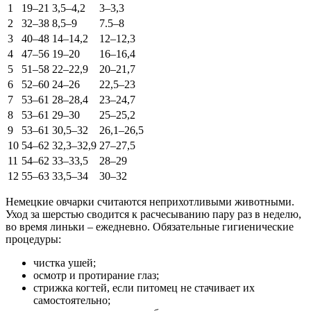
1
19–21
3,5–4,2
3–3,3
2
32–38
8,5–9
7.5–8
3
40–48
14–14,2
12–12,3
4
47–56
19–20
16–16,4
5
51–58
22–22,9
20–21,7
6
52–60
24–26
22,5–23
7
53–61
28–28,4
23–24,7
8
53–61
29–30
25–25,2
9
53–61
30,5–32
26,1–26,5
10
54–62
32,3–32,9
27–27,5
11
54–62
33–33,5
28–29
12
55–63
33,5–34
30–32
Немецкие овчарки считаются неприхотливыми животными.
Уход за шерстью сводится к расчесыванию пару раз в неделю,
во время линьки – ежедневно. Обязательные гигиенические
процедуры:
чистка ушей;
осмотр и протирание глаз;
стрижка когтей, если питомец не стачивает их
самостоятельно;