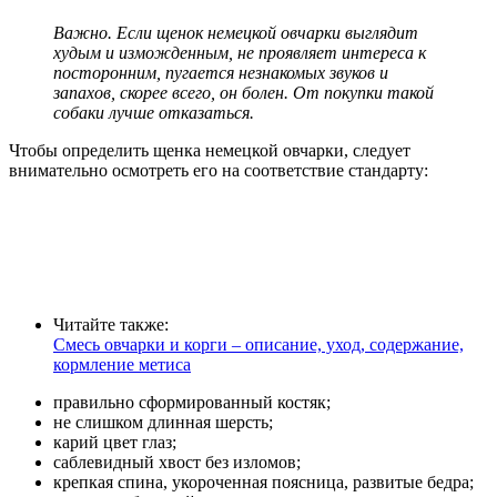
Важно. Если щенок немецкой овчарки выглядит
худым и изможденным, не проявляет интереса к
посторонним, пугается незнакомых звуков и
запахов, скорее всего, он болен. От покупки такой
собаки лучше отказаться.
Чтобы определить щенка немецкой овчарки, следует
внимательно осмотреть его на соответствие стандарту:
Читайте также:
Смесь овчарки и корги – описание, уход, содержание,
кормление метиса
правильно сформированный костяк;
не слишком длинная шерсть;
карий цвет глаз;
саблевидный хвост без изломов;
крепкая спина, укороченная поясница, развитые бедра;