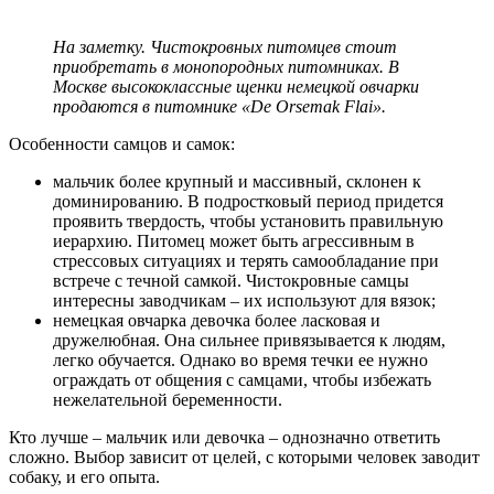
На заметку. Чистокровных питомцев стоит
приобретать в монопородных питомниках. В
Москве высококлассные щенки немецкой овчарки
продаются в питомнике «D
e
O
rsemak
F
lai
».
Особенности самцов и самок:
мальчик более крупный и массивный, склонен к
доминированию. В подростковый период придется
проявить твердость, чтобы установить правильную
иерархию. Питомец может быть агрессивным в
стрессовых ситуациях и терять самообладание при
встрече с течной самкой. Чистокровные самцы
интересны заводчикам – их используют для вязок;
немецкая овчарка девочка более ласковая и
дружелюбная. Она сильнее привязывается к людям,
легко обучается. Однако во время течки ее нужно
ограждать от общения с самцами, чтобы избежать
нежелательной беременности.
Кто лучше – мальчик или девочка – однозначно ответить
сложно. Выбор зависит от целей, с которыми человек заводит
собаку, и его опыта.