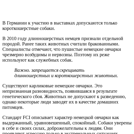
В Германии к участию в выставках допускаются только
короткошерстные собаки.
В 2010 году длинношерстных немцев признали отдельной
породой. Ранее таких животных считали бракованными.
Специалисты отмечают, что пушистые немецкие овчарки
чрезмерно возбудимы и нервозны. Поэтому их реже
используют как служебных собак.
Важно. запрещается скрещивать
длинношерстных и короткошерстных животных.
Существуют карликовые немецкие овчарки. Это
непризнанная разновидность, появившаяся в результате
генетического сбоя. Животных не допускают к разведению,
однако некоторые люди заводят их в качестве домашних
питомцев.
Стандарт FCI описывает характер немецкой овчарки как
выдержанный, уравновешенный, спокойный. Собаки уверены
в себе и своих силах, доброжелательны к людям. Они
проявляют агрессию только в экстремальных ситуациях.