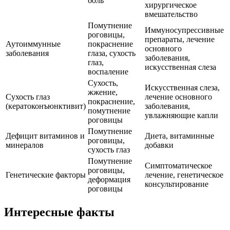
боль
хирургическое
вмешательство
Помутнение
Иммуносупрессивные
роговицы,
препараты, лечение
Аутоиммунные
покраснение
основного
заболевания
глаза, сухость
заболевания,
глаз,
искусственная слеза
воспаление
Сухость,
Искусственная слеза,
жжение,
Сухость глаз
лечение основного
покраснение,
(кератоконъюнктивит)
заболевания,
помутнение
увлажняющие капли
роговицы
Помутнение
Дефицит витаминов и
Диета, витаминные
роговицы,
минералов
добавки
сухость глаз
Помутнение
Симптоматическое
роговицы,
Генетические факторы
лечение, генетическое
деформация
консультирование
роговицы
Интересные факты