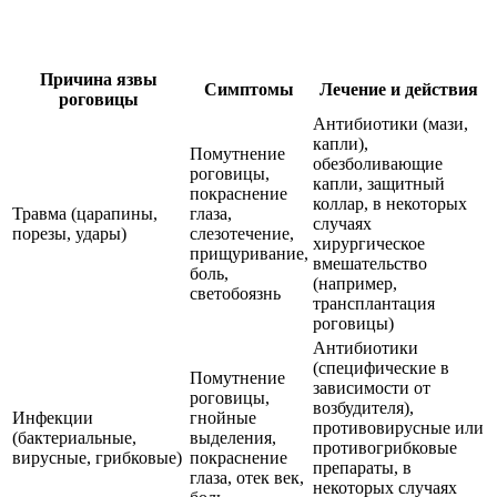
Причина язвы
Симптомы
Лечение и действия
роговицы
Антибиотики (мази,
капли),
Помутнение
обезболивающие
роговицы,
капли, защитный
покраснение
коллар, в некоторых
Травма (царапины,
глаза,
случаях
порезы, удары)
слезотечение,
хирургическое
прищуривание,
вмешательство
боль,
(например,
светобоязнь
трансплантация
роговицы)
Антибиотики
(специфические в
Помутнение
зависимости от
роговицы,
возбудителя),
Инфекции
гнойные
противовирусные или
(бактериальные,
выделения,
противогрибковые
вирусные, грибковые)
покраснение
препараты, в
глаза, отек век,
некоторых случаях