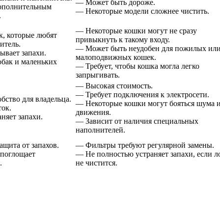
— Может быть дороже.
ополнительным
— Некоторые модели сложнее чистить.
.
— Некоторые кошки могут не сразу
к, которые любят
привыкнуть к такому входу.
итель.
— Может быть неудобен для пожилых ил
ывает запахи.
малоподвижных кошек.
обак и маленьких
— Требует, чтобы кошка могла легко
запрыгивать.
— Высокая стоимость.
— Требует подключения к электросети.
ство для владельца.
— Некоторые кошки могут бояться шума 
ток.
движения.
няет запахи.
— Зависит от наличия специальных
наполнителей.
щита от запахов.
— Фильтры требуют регулярной замены.
поглощает
— Не полностью устраняет запахи, если л
.
не чистится.