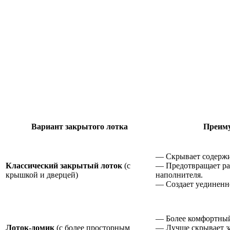
Вариант закрытого лотка
Преим
— Скрывает содержи
Классический закрытый лоток
(с
— Предотвращает ра
крышкой и дверцей)
наполнителя.
— Создает уединенно
— Более комфортный
Лоток-домик
(с более просторным
— Лучше скрывает з