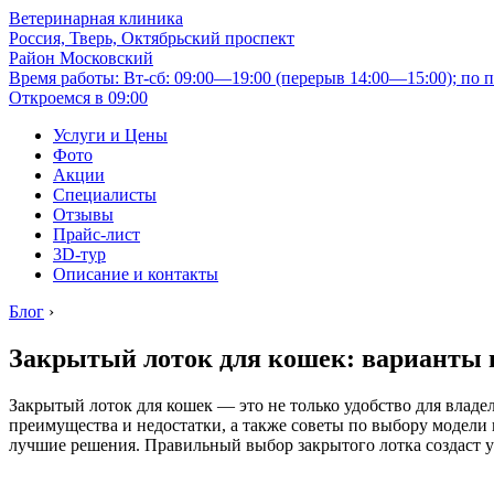
Ветеринарная клиника
Россия, Тверь, Октябрьский проспект
Район Московский
Время работы: Вт-сб: 09:00—19:00 (перерыв 14:00—15:00); по п
Откроемся в 09:00
Услуги и Цены
Фото
Акции
Специалисты
Отзывы
Прайс-лист
3D-тур
Описание и контакты
Блог
›
Закрытый лоток для кошек: варианты 
Закрытый лоток для кошек — это не только удобство для владе
преимущества и недостатки, а также советы по выбору модели 
лучшие решения. Правильный выбор закрытого лотка создаст у