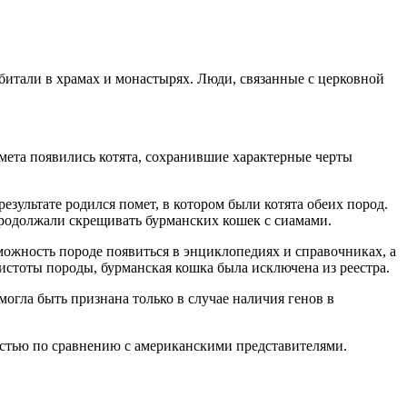
обитали в храмах и монастырях. Люди, связанные с церковной
омета появились котята, сохранившие характерные черты
зультате родился помет, в котором были котята обеих пород.
продолжали скрещивать бурманских кошек с сиамами.
можность породе появиться в энциклопедиях и справочниках, а
истоты породы, бурманская кошка была исключена из реестра.
могла быть признана только в случае наличия генов в
остью по сравнению с американскими представителями.