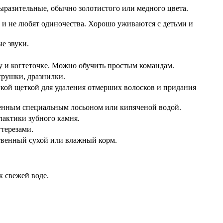
выразительные, обычно золотистого или медного цвета.
и не любят одиночества. Хорошо уживаются с детьми и
е звуки.
у и когтеточке. Можно обучить простым командам.
грушки, дразнилки.
ягкой щеткой для удаления отмерших волосков и придания
ченным специальным лосьоном или кипяченой водой.
лактики зубного камня.
гтерезами.
твенный сухой или влажный корм.
к свежей воде.