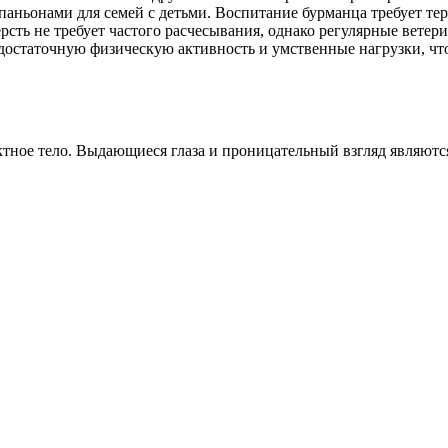
паньонами для семей с детьми. Воспитание бурманца требует тер
ерсть не требует частого расчесывания, однако регулярные вете
остаточную физическую активность и умственные нагрузки, что
ктное тело. Выдающиеся глаза и проницательный взгляд являют