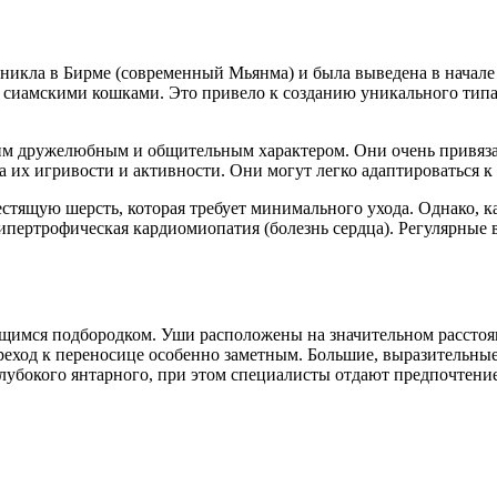
зникла в Бирме (современный Мьянма) и была выведена в начале 
 с сиамскими кошками. Это привело к созданию уникального ти
им дружелюбным и общительным характером. Они очень привяза
 их игривости и активности. Они могут легко адаптироваться к
стящую шерсть, которая требует минимального ухода. Однако, 
гипертрофическая кардиомиопатия (болезнь сердца). Регулярные
щимся подбородком. Уши расположены на значительном расстоян
реход к переносице особенно заметным. Большие, выразительные
глубокого янтарного, при этом специалисты отдают предпочтен