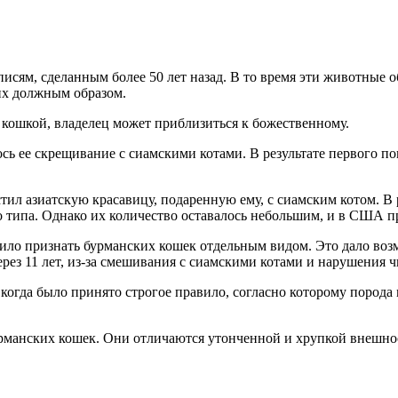
исям, сделанным более 50 лет назад. В то время эти животные 
их должным образом.
 кошкой, владелец может приблизиться к божественному.
ось ее скрещивание с сиамскими котами. В результате первого п
л азиатскую красавицу, подаренную ему, с сиамским котом. В ре
го типа. Однако их количество оставалось небольшим, и в США 
лило признать бурманских кошек отдельным видом. Это дало воз
рез 11 лет, из-за смешивания с сиамскими котами и нарушения ч
 когда было принято строгое правило, согласно которому порода 
бурманских кошек. Они отличаются утонченной и хрупкой внешн