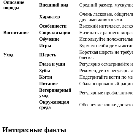
Описание
Внешний вид
Средний размер, мускулис
породы
Очень ласковые, общител
Характер
другими животными.
Особенности
Высокий интеллект, легко
Воспитание
Социализация
Начинать с раннего возра
Обучение
Используйте положительно
Игры
Бурмам необходимы актив
Короткая шерсть не требу
Уход
Шерсть
блеска.
Глаза и уши
Регулярно осматривайте 
Зубы
Рекомендуется регулярная
Когти
Подстригайте когти по ме
Питание
Сбалансированный рацион
Ветеринарный
Регулярные профилактиче
уход
Окружающая
Обеспечьте кошке достато
среда
Интересные факты