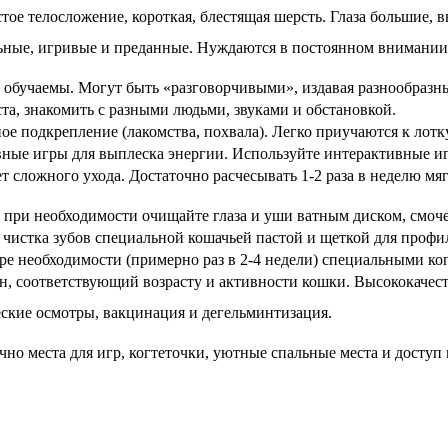
тое телосложение, короткая, блестящая шерсть. Глаза большие, 
ьные, игривые и преданные. Нуждаются в постоянном внимании 
 обучаемы. Могут быть «разговорчивыми», издавая разнообразны
ста, знакомить с разными людьми, звуками и обстановкой.
е подкрепление (лакомства, похвала). Легко приучаются к лотк
ные игры для выплеска энергии. Используйте интерактивные и
ет сложного ухода. Достаточно расчесывать 1-2 раза в неделю м
и при необходимости очищайте глаза и уши ватным диском, смо
 чистка зубов специальной кошачьей пастой и щеткой для профи
ре необходимости (примерно раз в 2-4 недели) специальными ко
, соответствующий возрасту и активности кошки. Высококачес
ские осмотры, вакцинация и дегельминтизация.
чно места для игр, когтеточки, уютные спальные места и доступ 