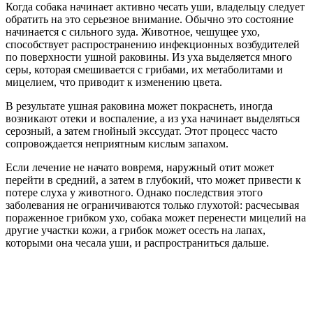
Когда собака начинает активно чесать уши, владельцу следует
обратить на это серьезное внимание. Обычно это состояние
начинается с сильного зуда. Животное, чешущее ухо,
способствует распространению инфекционных возбудителей
по поверхности ушной раковины. Из уха выделяется много
серы, которая смешивается с грибами, их метаболитами и
мицелием, что приводит к изменению цвета.
В результате ушная раковина может покраснеть, иногда
возникают отеки и воспаление, а из уха начинает выделяться
серозный, а затем гнойный экссудат. Этот процесс часто
сопровождается неприятным кислым запахом.
Если лечение не начато вовремя, наружный отит может
перейти в средний, а затем в глубокий, что может привести к
потере слуха у животного. Однако последствия этого
заболевания не ограничиваются только глухотой: расчесывая
пораженное грибком ухо, собака может перенести мицелий на
другие участки кожи, а грибок может осесть на лапах,
которыми она чесала уши, и распространиться дальше.