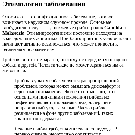
Этимология заболевания
Отомикоз — это инфекционное заболевание, которое
возникает в наружном слуховом проходе. Основные
возбудители недуга — дрожжевые грибки родов
Candida
и
Malassezia
. Эти микроорганизмы постоянно находятся на
коже домашних животных. При благоприятных условиях они
начинают активно размножаться, что может привести к
различным осложнениям.
Грибковый отит не заразен, поэтому не передается от одной
собаки к другой. Человек также не может заразиться им от
животного.
Грибок в ушах у собак является распространенной
проблемой, которая может вызывать дискомфорт и
серьезные осложнения. Эксперты отмечают, что
основными причинами появления грибковых
инфекций являются влажная среда, аллергии и
неправильный уход за ушами. Часто грибок
развивается на фоне других заболеваний, таких
как отит или дерматит.
Лечение грибка требует комплексного подхода. В
первую очередь, необходимо обратиться к