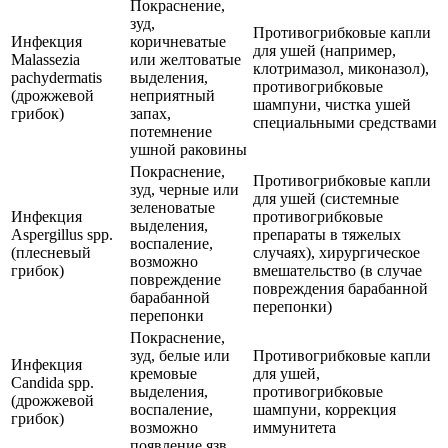
Покраснение,
зуд,
Противогрибковые капли
Инфекция
коричневатые
для ушей (например,
Malassezia
или желтоватые
клотримазол, миконазол),
pachydermatis
выделения,
противогрибковые
(дрожжевой
неприятный
шампуни, чистка ушей
грибок)
запах,
специальными средствами
потемнение
ушной раковины
Покраснение,
Противогрибковые капли
зуд, черные или
для ушей (системные
зеленоватые
Инфекция
противогрибковые
выделения,
Aspergillus spp.
препараты в тяжелых
воспаление,
(плесневый
случаях), хирургическое
возможно
грибок)
вмешательство (в случае
повреждение
повреждения барабанной
барабанной
перепонки)
перепонки
Покраснение,
зуд, белые или
Противогрибковые капли
Инфекция
кремовые
для ушей,
Candida spp.
выделения,
противогрибковые
(дрожжевой
воспаление,
шампуни, коррекция
грибок)
возможно
иммунитета
появление язв