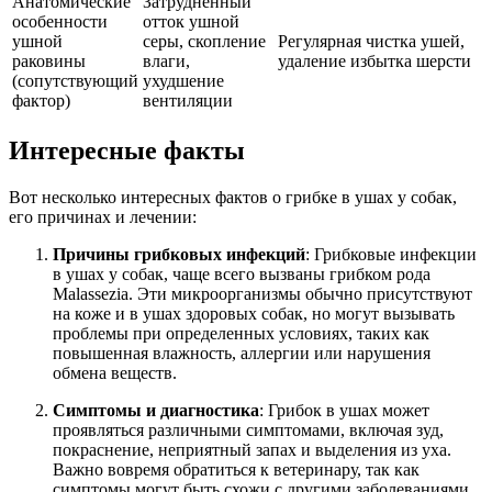
Анатомические
Затрудненный
особенности
отток ушной
ушной
серы, скопление
Регулярная чистка ушей,
раковины
влаги,
удаление избытка шерсти
(сопутствующий
ухудшение
фактор)
вентиляции
Интересные факты
Вот несколько интересных фактов о грибке в ушах у собак,
его причинах и лечении:
Причины грибковых инфекций
: Грибковые инфекции
в ушах у собак, чаще всего вызваны грибком рода
Malassezia. Эти микроорганизмы обычно присутствуют
на коже и в ушах здоровых собак, но могут вызывать
проблемы при определенных условиях, таких как
повышенная влажность, аллергии или нарушения
обмена веществ.
Симптомы и диагностика
: Грибок в ушах может
проявляться различными симптомами, включая зуд,
покраснение, неприятный запах и выделения из уха.
Важно вовремя обратиться к ветеринару, так как
симптомы могут быть схожи с другими заболеваниями