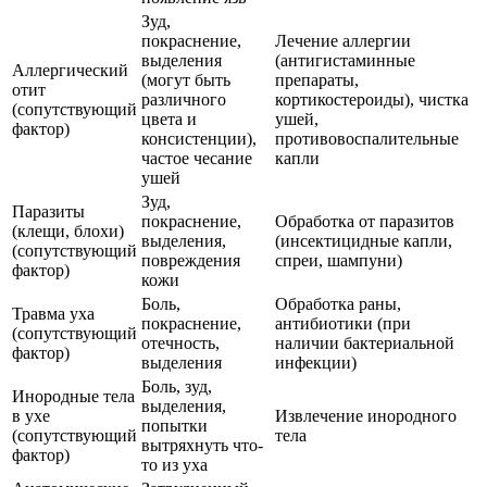
Зуд,
покраснение,
Лечение аллергии
выделения
(антигистаминные
Аллергический
(могут быть
препараты,
отит
различного
кортикостероиды), чистка
(сопутствующий
цвета и
ушей,
фактор)
консистенции),
противовоспалительные
частое чесание
капли
ушей
Зуд,
Паразиты
покраснение,
Обработка от паразитов
(клещи, блохи)
выделения,
(инсектицидные капли,
(сопутствующий
повреждения
спреи, шампуни)
фактор)
кожи
Боль,
Обработка раны,
Травма уха
покраснение,
антибиотики (при
(сопутствующий
отечность,
наличии бактериальной
фактор)
выделения
инфекции)
Боль, зуд,
Инородные тела
выделения,
в ухе
Извлечение инородного
попытки
(сопутствующий
тела
вытряхнуть что-
фактор)
то из уха