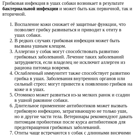
Грибковая инфекция в ушах собаки возникает в результате
бактериальной инфекции
и может быть как первичной, так и
вторичной.
Воспаление кожи снижает её защитные функции, что
позволяет грибку развиваться и приводит к отиту в
ушах собаки.
В редких случаях грибковая инфекция может быть
вызвана ушным клещом.
Аллергии у собак могут способствовать развитию
грибковых заболеваний. Лечение таких заболеваний
затрудняется, если владелец не исключит аллерген из
рациона питомца вовремя.
Ослабленный иммунитет также способствует развитию
грибка в ушах. Заболевания внутренних органов или
сильный стресс могут привести к появлению грибков на
коже и в ушах.
Отомикоз может развиться из-за мелких ранок и ссадин
в ушной раковине собаки.
Длительное применение антибиотиков может вызвать
грибковую инфекцию, затрагивающую не только уши,
но и другие части тела. Ветеринары рекомендуют давать
питомцам пробиотики после курса антибиотиков для
предотвращения грибковых заболеваний.
Отиты чаще встречаются у собак с длинными висячими