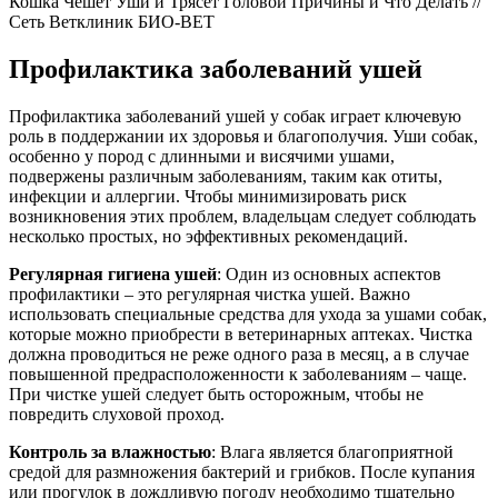
Кошка Чешет Уши и Трясет Головой Причины и Что Делать //
Сеть Ветклиник БИО-ВЕТ
Профилактика заболеваний ушей
Профилактика заболеваний ушей у собак играет ключевую
роль в поддержании их здоровья и благополучия. Уши собак,
особенно у пород с длинными и висячими ушами,
подвержены различным заболеваниям, таким как отиты,
инфекции и аллергии. Чтобы минимизировать риск
возникновения этих проблем, владельцам следует соблюдать
несколько простых, но эффективных рекомендаций.
Регулярная гигиена ушей
: Один из основных аспектов
профилактики – это регулярная чистка ушей. Важно
использовать специальные средства для ухода за ушами собак,
которые можно приобрести в ветеринарных аптеках. Чистка
должна проводиться не реже одного раза в месяц, а в случае
повышенной предрасположенности к заболеваниям – чаще.
При чистке ушей следует быть осторожным, чтобы не
повредить слуховой проход.
Контроль за влажностью
: Влага является благоприятной
средой для размножения бактерий и грибков. После купания
или прогулок в дождливую погоду необходимо тщательно