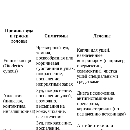
Причина зуда
и тряски
Симптомы
Лечение
головы
Чрезмерный зуд,
Капли для ушей,
темная,
назначенные
воскообразная или
Ушные клещи
ветеринаром (например,
коричневая
(Otodectes
ивермектин,
субстанция в ушах,
cynotis)
селамектин), чистка
покраснение,
ушей специальными
воспаление,
средствами
неприятный запах
Зуд, покраснение,
Диета исключения,
Аллергия
воспаление ушей,
антигистаминные
(пищевая,
возможно,
препараты,
контактная,
высыпания на
кортикостероиды (по
ингаляционная)
коже, чихание,
назначению ветеринара)
слезотечение
Зуд, покраснение,
Антибиотики или
воспаление,