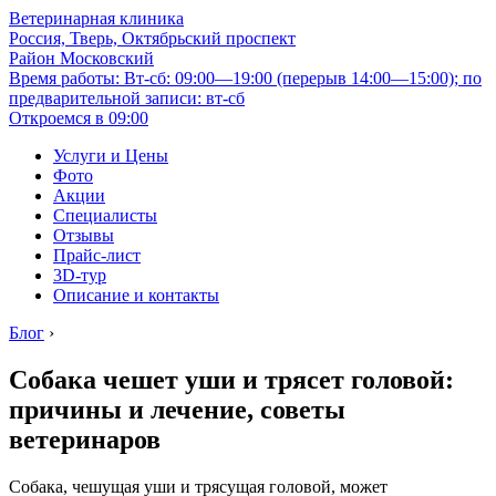
Ветеринарная клиника
Россия, Тверь, Октябрьский проспект
Район Московский
Время работы: Вт-сб: 09:00—19:00 (перерыв 14:00—15:00); по
предварительной записи: вт-сб
Откроемся в 09:00
Услуги и Цены
Фото
Акции
Специалисты
Отзывы
Прайс-лист
3D-тур
Описание и контакты
Блог
›
Собака чешет уши и трясет головой:
причины и лечение, советы
ветеринаров
Собака, чешущая уши и трясущая головой, может