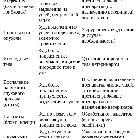
Инфекция
противогрибковые
гнойные
(бактериальная,
препараты (по
выделения из
грибковая)
назначению ветеринара),
ушей, неприятный
чистка ушей
запах
Зуд, выделения из
Хирургическое удаление
Полипы или
ушей, потеря слуха,
(в случае
опухоли
возможно,
необходимости)
кровотечение
Зуд, боль,
покраснение,
Инородные
Удаление инородного
возможно, видимое
тела
тела ветеринаром
инородное тело в
ухе
Противовоспалительные
Воспаление
Зуд, боль,
препараты, чистка ушей,
наружного
покраснение,
антибиотики или
слухового
припухлость,
противогрибковые
прохода
выделения из ушей
препараты (по
(отиты)
назначению ветеринара)
Зуд по всему телу,
Обработка от паразитов
Паразиты
включая уши,
(капли, спреи,
(блохи, клещи)
покраснение кожи
ошейники)
Зуд, шелушение
Увлажняющие средства,
Сухая кожа
кожи в ушах и
добавки с жирными