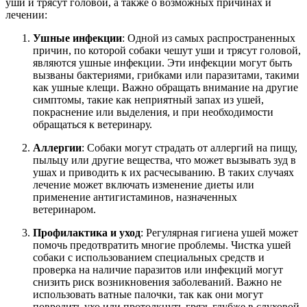
уши и трясут головой, а также о возможных причинах и
лечении:
Ушные инфекции
: Одной из самых распространенных
причин, по которой собаки чешут уши и трясут головой,
являются ушные инфекции. Эти инфекции могут быть
вызваны бактериями, грибками или паразитами, такими
как ушные клещи. Важно обращать внимание на другие
симптомы, такие как неприятный запах из ушей,
покраснение или выделения, и при необходимости
обращаться к ветеринару.
Аллергии
: Собаки могут страдать от аллергий на пищу,
пыльцу или другие вещества, что может вызывать зуд в
ушах и приводить к их расчесыванию. В таких случаях
лечение может включать изменение диеты или
применение антигистаминов, назначенных
ветеринаром.
Профилактика и уход
: Регулярная гигиена ушей может
помочь предотвратить многие проблемы. Чистка ушей
собаки с использованием специальных средств и
проверка на наличие паразитов или инфекций могут
снизить риск возникновения заболеваний. Важно не
использовать ватные палочки, так как они могут
повредить ухо или протолкнуть грязь глубже в слуховой