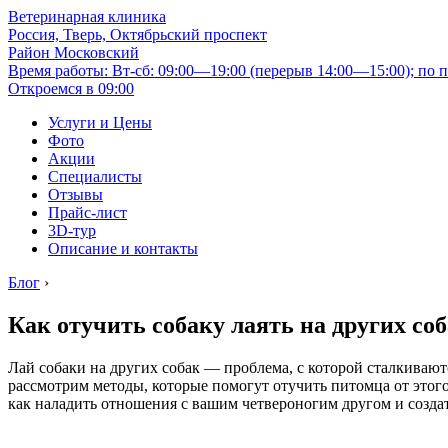
Ветеринарная клиника
Россия, Тверь, Октябрьский проспект
Район Московский
Время работы: Вт-сб: 09:00—19:00 (перерыв 14:00—15:00); по п
Откроемся в 09:00
Услуги и Цены
Фото
Акции
Специалисты
Отзывы
Прайс-лист
3D-тур
Описание и контакты
Блог
›
Как отучить собаку лаять на других со
Лай собаки на других собак — проблема, с которой сталкивают
рассмотрим методы, которые помогут отучить питомца от этог
как наладить отношения с вашим четвероногим другом и созда