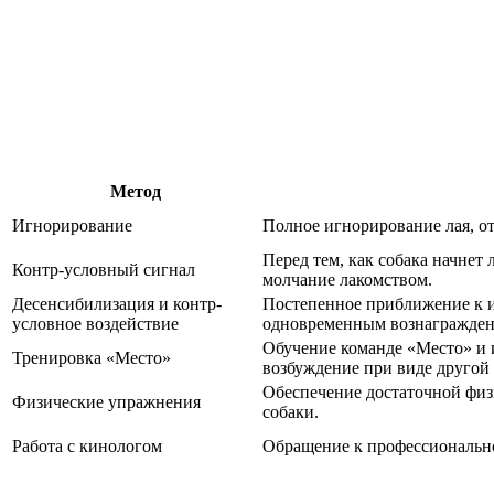
Метод
Игнорирование
Полное игнорирование лая, от
Перед тем, как собака начнет 
Контр-условный сигнал
молчание лакомством.
Десенсибилизация и контр-
Постепенное приближение к ис
условное воздействие
одновременным вознаграждени
Обучение команде «Место» и и
Тренировка «Место»
возбуждение при виде другой 
Обеспечение достаточной физ
Физические упражнения
собаки.
Работа с кинологом
Обращение к профессиональн