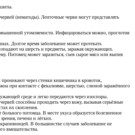
азиты.
червей (нематоды). Ленточные черви могут представлять
повышенной утомляемости. Инфицироваться можно, проглотив
анах. Долгое время заболевание может протекать
 попадают на шерсть и предметы, заражая окружающих.
у. Питомец может заразиться, съев сырое мясо или выпив
проникают через стенки кишечника в кровоток,
жна при контакте с фекалиями, шерстью, слюной заражённого
жающей среде и легко передаются через изоспоры.
червей способны проходить через кожу, вызывая серьёзные
стах их скопления.
больного питомца. В месте укуса образуется болезненное
зрения, печени и лёгких.
 крапивницей. В большинстве случаев заболевание не
ого вмешательства.