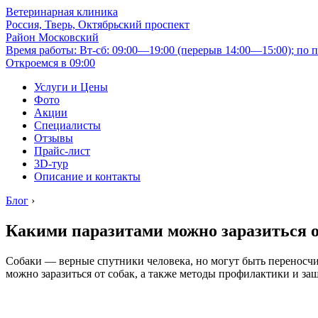
Ветеринарная клиника
Россия, Тверь, Октябрьский проспект
Район Московский
Время работы: Вт-сб: 09:00—19:00 (перерыв 14:00—15:00); по п
Откроемся в 09:00
Услуги и Цены
Фото
Акции
Специалисты
Отзывы
Прайс-лист
3D-тур
Описание и контакты
Блог
›
Какими паразитами можно заразиться о
Собаки — верные спутники человека, но могут быть переносчи
можно заразиться от собак, а также методы профилактики и за