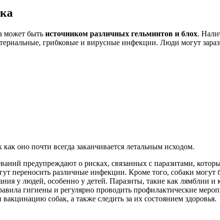
ека
ка может быть
источником различных гельминтов и блох
. Нали
териальные, грибковые и вирусные инфекции. Люди могут зараз
 как оно почти всегда заканчивается летальным исходом.
аний предупреждают о рисках, связанных с паразитами, которые 
ут переносить различные инфекции. Кроме того, собаки могут б
ния у людей, особенно у детей. Паразиты, такие как лямблии и к
авила гигиены и регулярно проводить профилактические мероп
акцинацию собак, а также следить за их состоянием здоровья.