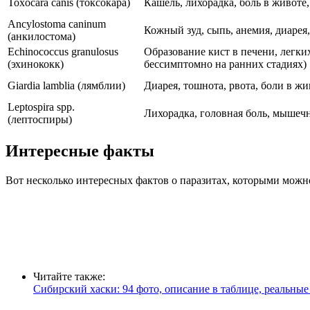
Toxocara canis (токсокара)
Кашель, лихорадка, боль в животе,
Ancylostoma caninum
Кожный зуд, сыпь, анемия, диарея,
(анкилостома)
Echinococcus granulosus
Образование кист в печени, легких
(эхинококк)
бессимптомно на ранних стадиях)
Giardia lamblia (лямблии)
Диарея, тошнота, рвота, боли в жи
Leptospira spp.
Лихорадка, головная боль, мышечн
(лептоспиры)
Интересные факты
Вот несколько интересных фактов о паразитах, которыми можно 
Читайте также:
Сибирский хаски: 94 фото, описание в таблице, реальные