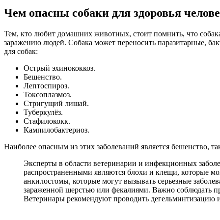
Чем опасны собаки для здоровья челов
Тем, кто любит домашних животных, стоит помнить, что соба
заражению людей. Собака может переносить паразитарные, бак
для собак:
Острый эхинококкоз.
Бешенство.
Лептоспироз.
Токсоплазмоз.
Стригущий лишай.
Туберкулёз.
Стафилококк.
Кампилобактериоз.
Наиболее опасным из этих заболеваний является бешенство, так
Эксперты в области ветеринарии и инфекционных заболев
распространенными являются блохи и клещи, которые мог
анкилостомы, которые могут вызывать серьезные заболева
зараженной шерстью или фекалиями. Важно соблюдать пр
Ветеринары рекомендуют проводить дегельминтизацию и в