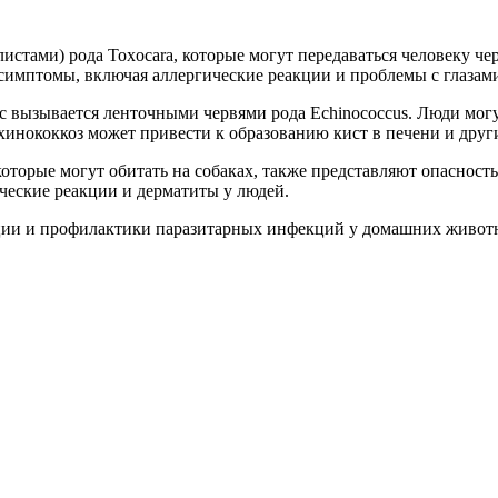
листами) рода Toxocara, которые могут передаваться человеку ч
симптомы, включая аллергические реакции и проблемы с глазам
вызывается ленточными червями рода Echinococcus. Люди могут 
хинококкоз может привести к образованию кист в печени и друг
 которые могут обитать на собаках, также представляют опасност
ические реакции и дерматиты у людей.
ции и профилактики паразитарных инфекций у домашних живот