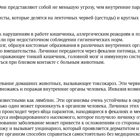
ни представляют собой не меньшую угрозу, чем внутренние пар
ты, которые делятся на ленточных червей (цестоды) и круглых 
к нарушениям в работе кишечника, аллергическим реакциям и 
или при недостаточном соблюдении гигиенических норм.
озг, образуя кистозные образования в различных внутренних орг
го вмешательства. Личинки передаются через фекалии питомца,
оражающее тонкий кишечник, головной мозг и иммунную систем
ться при близком контакте с больным животным.
евание домашних животных, вызывающее токсокароз. Эти черви 
множаясь и поражая внутренние органы человека. Инвазия возмо
звестными как лямблии. Эти организмы очень устойчивы в окру
ко один может проникнуть в организм человека. Личинки этих 
я происходит через яйца паразитов, находящиеся в фекалиях и ме
уса инфицированного насекомого, которое получило личинку от 
ровании заболевание может привести к осложнениям со стороны 
ожу и вызывает унцинариоз, который проявляется дерматитом и
те организм способен справиться самостоятельно без медицинск