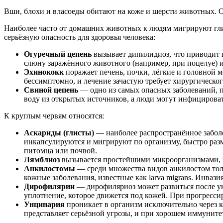
Вши, блохи и власоеды обитают на коже и шерсти животных. О
Наиболее часто от домашних животных к людям мигрируют глис
серьёзную опасность для здоровья человека:
Огуречный цепень
вызывает дипилидиоз, что приводит 
слюну заражённого животного (например, при поцелуе) 
Эхинококк
поражает печень, почки, лёгкие и головной м
бессимптомно, и лечение зачастую требует хирургическо
Свиной цепень
— одно из самых опасных заболеваний, п
воду из открытых источников, а люди могут инфицирова
К круглым червям относятся:
Аскариды (глисты)
— наиболее распространённое забол
инкапсулируются и мигрируют по организму, быстро раз
питомца или почвой.
Лямблиоз
вызывается простейшими микроорганизмами, и
Анкилостомы
— среди множества видов анкилостом толь
кожные заболевания, известные как larva migrans. Инвази
Дирофилярии
— дирофиляриоз может развиться после ук
уплотнение, которое движется под кожей. При прогресси
Унцинария
проникает в организм исключительно через к
представляет серьёзной угрозы, и при хорошем иммуните