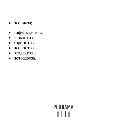
псориаза;
сифункулятоза;
саркоптоза;
хориоптоза;
псороптоза;
отодектоза;
нотоэдроза.