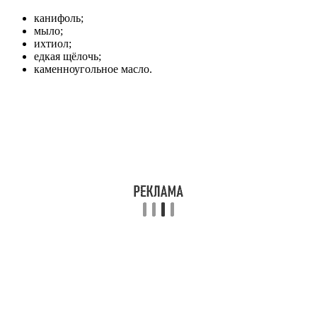
канифоль;
мыло;
ихтиол;
едкая щёлочь;
каменноугольное масло.