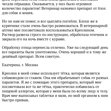
чесали пёрышки. Оказывается, у них было огромное
количество паразитов! Ветеринар назначил препарат от блох
для собак и кошек.
Но он нам не помог, и все цыплята погибли. Блохи же в
курятнике стали очень быстро размножаться. В ветеринарной
аптеке мне посоветовали воспользоваться Креолином.
Раствор развела строго по инструкции, обработала птичник и
закрыла его на ночь вместе с курами.
Обработку птица перенесла отлично. Уже на следующий день
все паразиты были уничтожены. Очень хороший и к тому же
дешёвый препарат. Всем советую.
Екатерина. г. Москва
Креолин в моей семье использует тётка, которая является
собаководом со стажем. Она им обрабатывает собак от разных
паразитов. Я же с помощью этого препарата, который мне
посоветовала все та же тётка, практически избавилась от
пищевой аллергии, которая у меня была по всему лицу и телу.
Врач мне выписывал таблетки и мази, но мой организм к ним
быстро привык.