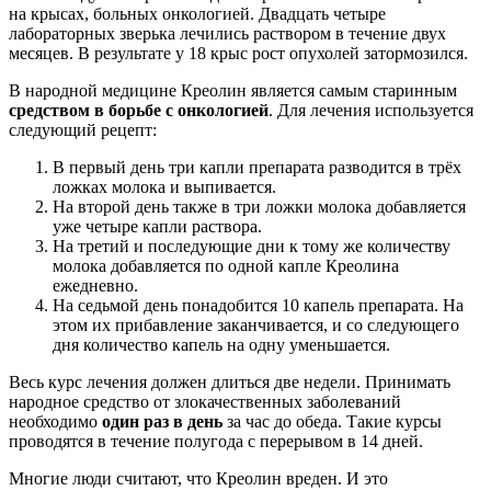
на крысах, больных онкологией. Двадцать четыре
лабораторных зверька лечились раствором в течение двух
месяцев. В результате у 18 крыс рост опухолей затормозился.
В народной медицине Креолин является самым старинным
средством в борьбе с онкологией
. Для лечения используется
следующий рецепт:
В первый день три капли препарата разводится в трёх
ложках молока и выпивается.
На второй день также в три ложки молока добавляется
уже четыре капли раствора.
На третий и последующие дни к тому же количеству
молока добавляется по одной капле Креолина
ежедневно.
На седьмой день понадобится 10 капель препарата. На
этом их прибавление заканчивается, и со следующего
дня количество капель на одну уменьшается.
Весь курс лечения должен длиться две недели. Принимать
народное средство от злокачественных заболеваний
необходимо
один раз в день
за час до обеда. Такие курсы
проводятся в течение полугода с перерывом в 14 дней.
Многие люди считают, что Креолин вреден. И это