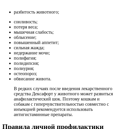
разбитость животного;
сонливость;
потеря веса;
мышечная слабость;
облысение;
повышенный аппетит;
сильная жажда;
недержание мочи;
полифагия;
полидипсия;
полиурия;
остеопороз;
обвисание живота.
В редких случаях после введения лекарственного
средства Дексафорт у животного может развиться
анафилактический шок. Поэтому кошкам и
собакам с гиперчувствительностью совместно с
инъекцией рекомендуется использовать
антигистаминные препараты.
Правила личной профилактики