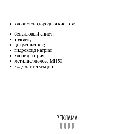
хлористоводородная кислота;
бензиловый спирт;
трагант;
цитрат натрия;
гидроксид натрия;
хлорид натрия;
метилцеллюлоза МН50;
вода для инъекций.