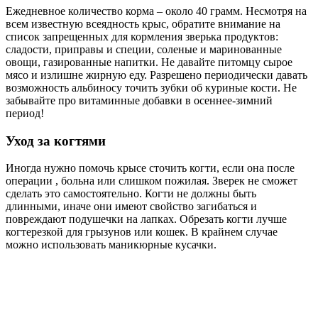
Ежедневное количество корма – около 40 грамм. Несмотря на
всем известную всеядность крыс, обратите внимание на
список запрещенных для кормления зверька продуктов:
сладости, приправы и специи, соленые и маринованные
овощи, газированные напитки. Не давайте питомцу сырое
мясо и излишне жирную еду. Разрешено периодически давать
возможность альбиносу точить зубки об куриные кости. Не
забывайте про витаминные добавки в осеннее-зимний
период!
Уход за когтями
Иногда нужно помочь крысе сточить когти, если она после
операции , больна или слишком пожилая. Зверек не сможет
сделать это самостоятельно. Когти не должны быть
длинными, иначе они имеют свойство загибаться и
повреждают подушечки на лапках. Обрезать когти лучше
когтерезкой для грызунов или кошек. В крайнем случае
можно использовать маникюрные кусачки.