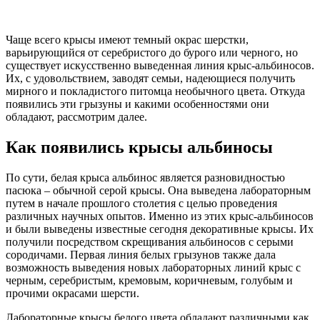
Чаще всего крысы имеют темный окрас шерстки,
варьирующийся от серебристого до бурого или черного, но
существует искусственно выведенная линия крыс-альбиносов.
Их, с удовольствием, заводят семьи, надеющиеся получить
мирного и покладистого питомца необычного цвета. Откуда
появились эти грызуны и какими особенностями они
обладают, рассмотрим далее.
Как появились крысы альбиносы
По сути, белая крыса альбинос является разновидностью
пасюка – обычной серой крысы. Она выведена лабораторным
путем в начале прошлого столетия с целью проведения
различных научных опытов. Именно из этих крыс-альбиносов
и были выведены известные сегодня декоративные крысы. Их
получили посредством скрещивания альбиносов с серыми
сородичами. Первая линия белых грызунов также дала
возможность выведения новых лабораторных линий крыс с
черным, серебристым, кремовым, коричневым, голубым и
прочими окрасами шерсти.
Лабораторные крысы белого цвета обладают различными как