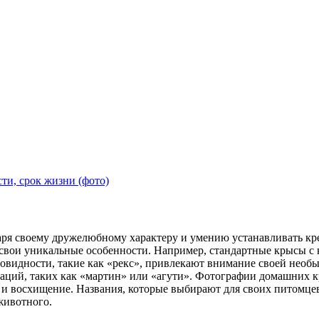
ти, срок жизни (фото)
 своему дружелюбному характеру и умению устанавливать креп
 свои уникальные особенности. Например, стандартные крысы с
овидности, такие как «рекс», привлекают внимание своей необы
инаций, таких как «мартин» или «агути». Фотографии домашних 
 и восхищение. Названия, которые выбирают для своих питомцев
животного.