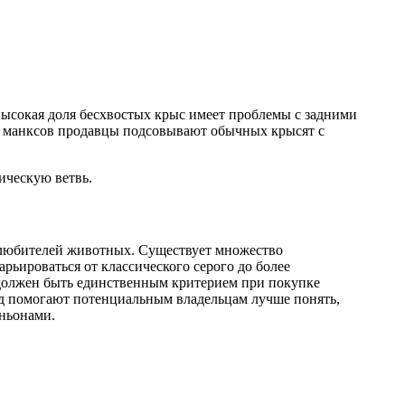
Высокая доля бесхвостых крыс имеет проблемы с задними
м манксов продавцы подсовывают обычных крысят с
ическую ветвь.
 любителей животных. Существует множество
рьироваться от классического серого до более
 должен быть единственным критерием при покупке
од помогают потенциальным владельцам лучше понять,
аньонами.