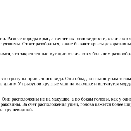
о. Разные породы крыс, а точнее их разновидности, отличаются
е уязвимы. Стоит разобраться, какие бывают крысы декоративны
имся, что закрепленные мутации отличаются большим разнообра
 это грызуны привычного вида. Они обладают вытянутым телом,
м в длину. У грызунов круглые уши на макушке и вытянутая морда.
. Они расположены не на макушке, а по бокам головы, как у од
 раковины. За счет расположения ушей, голова кажется более ш
гка грушевидной.