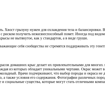
сть. Хвост грызуну нужен для охлаждения тела и балансировки. 
 с риском получить нежизнеспособный помет. Иногда под видо
ысы не вытянутое, как у стандартов, а в виде груши.
ажающие себя сообщества не стремятся поддерживать эту генет
окрасов домашних крыс делает их привлекательными для многих
аждая из которых обладает уникальными чертами. Окрас может ва
околадный. Врачи подчеркивают, что выбор породы и окраса не
о, а также условия его содержания. Фотографии различных пор
е и социальные существа, которые могут стать отличными комп