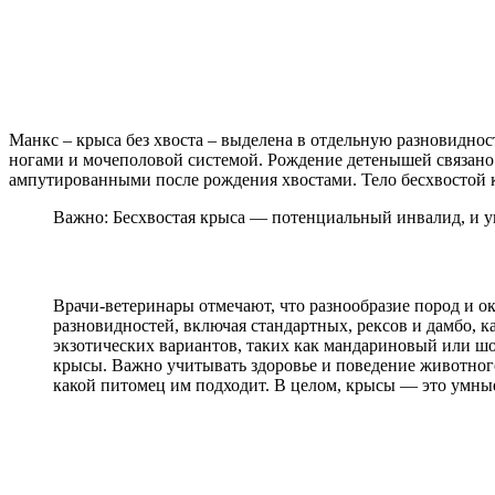
Манкс – крыса без хвоста – выделена в отдельную разновидно
ногами и мочеполовой системой. Рождение детенышей связано
ампутированными после рождения хвостами. Тело бесхвостой кр
Важно: Бесхвостая крыса — потенциальный инвалид, и ув
Врачи-ветеринары отмечают, что разнообразие пород и 
разновидностей, включая стандартных, рексов и дамбо, к
экзотических вариантов, таких как мандариновый или ш
крысы. Важно учитывать здоровье и поведение животног
какой питомец им подходит. В целом, крысы — это умны