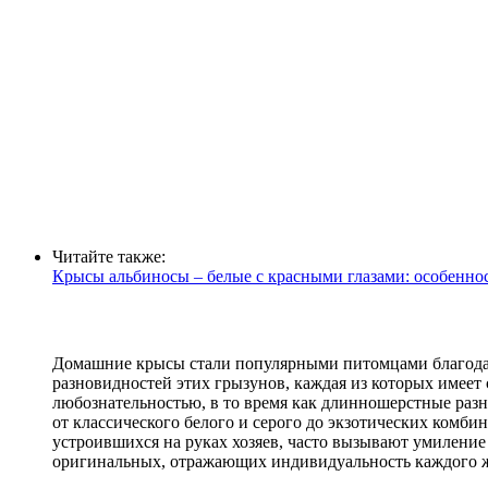
Читайте также:
Крысы альбиносы – белые с красными глазами: особеннос
Домашние крысы стали популярными питомцами благодаря
разновидностей этих грызунов, каждая из которых имеет
любознательностью, в то время как длинношерстные разн
от классического белого и серого до экзотических комб
устроившихся на руках хозяев, часто вызывают умиление
оригинальных, отражающих индивидуальность каждого 