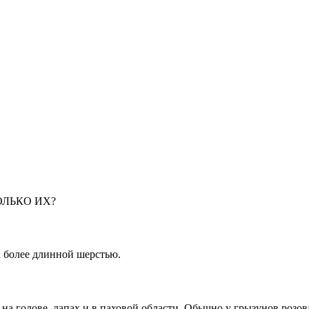
ОЛЬКО ИХ?
 более длинной шерстью.
 голове, лапах и в паховой области. Обычно у грызунов розова