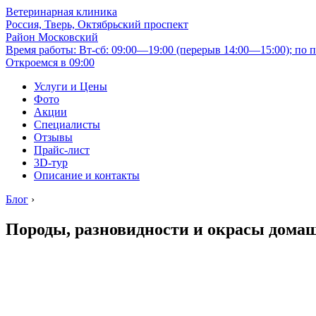
Ветеринарная клиника
Россия, Тверь, Октябрьский проспект
Район Московский
Время работы: Вт-сб: 09:00—19:00 (перерыв 14:00—15:00); по п
Откроемся в 09:00
Услуги и Цены
Фото
Акции
Специалисты
Отзывы
Прайс-лист
3D-тур
Описание и контакты
Блог
›
Породы, разновидности и окрасы дома