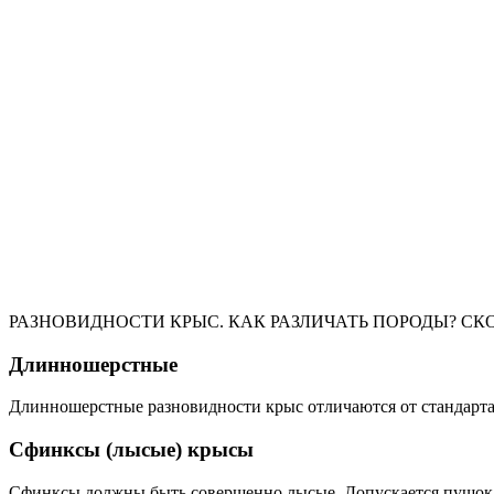
РАЗНОВИДНОСТИ КРЫС. КАК РАЗЛИЧАТЬ ПОРОДЫ? СК
Длинношерстные
Длинношерстные разновидности крыс отличаются от стандарта
Сфинксы (лысые) крысы
Сфинксы должны быть совершенно лысые. Допускается пушок на