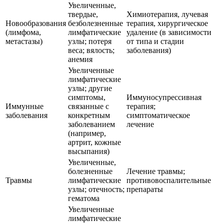
Увеличенные,
твердые,
Химиотерапия, лучевая
Новообразования
безболезненные
терапия, хирургическое
(лимфома,
лимфатические
удаление (в зависимости
метастазы)
узлы; потеря
от типа и стадии
веса; вялость;
заболевания)
анемия
Увеличенные
лимфатические
узлы; другие
симптомы,
Иммуносупрессивная
Иммунные
связанные с
терапия;
заболевания
конкретным
симптоматическое
заболеванием
лечение
(например,
артрит, кожные
высыпания)
Увеличенные,
болезненные
Лечение травмы;
Травмы
лимфатические
противовоспалительные
узлы; отечность;
препараты
гематома
Увеличенные
лимфатические