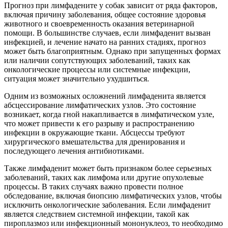
Прогноз при лимфадените у собак зависит от ряда факторов,
включая причину заболевания, общее состояние здоровья
животного и своевременность оказания ветеринарной
помощи. В большинстве случаев, если лимфаденит вызван
инфекцией, и лечение начато на ранних стадиях, прогноз
может быть благоприятным. Однако при запущенных формах
или наличии сопутствующих заболеваний, таких как
онкологические процессы или системные инфекции,
ситуация может значительно ухудшиться.
Одним из возможных осложнений лимфаденита является
абсцессирование лимфатических узлов. Это состояние
возникает, когда гной накапливается в лимфатическом узле,
что может привести к его разрыву и распространению
инфекции в окружающие ткани. Абсцессы требуют
хирургического вмешательства для дренирования и
последующего лечения антибиотиками.
Также лимфаденит может быть признаком более серьезных
заболеваний, таких как лимфома или другие опухолевые
процессы. В таких случаях важно провести полное
обследование, включая биопсию лимфатических узлов, чтобы
исключить онкологические заболевания. Если лимфаденит
является следствием системной инфекции, такой как
пироплазмоз или инфекционный мононуклеоз, то необходимо