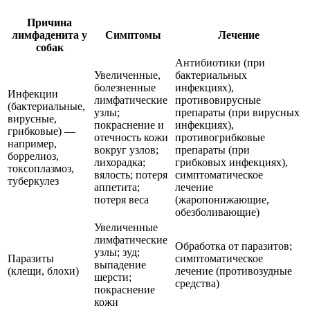
Причина
лимфаденита у
Симптомы
Лечение
собак
Антибиотики (при
Увеличенные,
бактериальных
болезненные
инфекциях),
Инфекции
лимфатические
противовирусные
(бактериальные,
узлы;
препараты (при вирусных
вирусные,
покраснение и
инфекциях),
грибковые) —
отечность кожи
противогрибковые
например,
вокруг узлов;
препараты (при
боррелиоз,
лихорадка;
грибковых инфекциях),
токсоплазмоз,
вялость; потеря
симптоматическое
туберкулез
аппетита;
лечение
потеря веса
(жаропонижающие,
обезболивающие)
Увеличенные
лимфатические
Обработка от паразитов;
узлы; зуд;
Паразиты
симптоматическое
выпадение
(клещи, блохи)
лечение (противозудные
шерсти;
средства)
покраснение
кожи