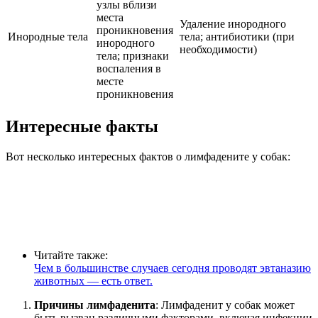
узлы вблизи
места
Удаление инородного
проникновения
Инородные тела
тела; антибиотики (при
инородного
необходимости)
тела; признаки
воспаления в
месте
проникновения
Интересные факты
Вот несколько интересных фактов о лимфадените у собак:
Читайте также:
Чем в большинстве случаев сегодня проводят эвтаназию
животных — есть ответ.
Причины лимфаденита
: Лимфаденит у собак может
быть вызван различными факторами, включая инфекции