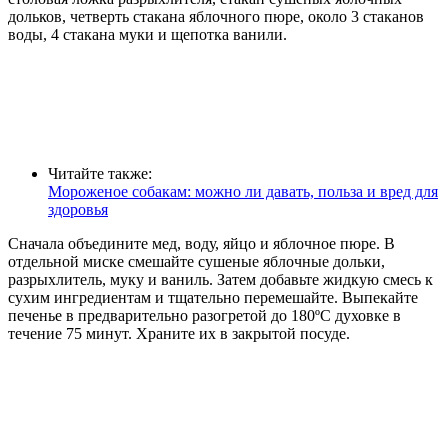
дольков, четверть стакана яблочного пюре, около 3 стаканов
воды, 4 стакана муки и щепотка ванили.
Читайте также:
Мороженое собакам: можно ли давать, польза и вред для
здоровья
Сначала объедините мед, воду, яйцо и яблочное пюре. В
отдельной миске смешайте сушеные яблочные дольки,
разрыхлитель, муку и ваниль. Затем добавьте жидкую смесь к
сухим ингредиентам и тщательно перемешайте. Выпекайте
печенье в предварительно разогретой до 180ºC духовке в
течение 75 минут. Храните их в закрытой посуде.