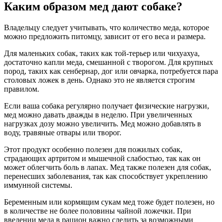
Каким образом мед дают собаке?
Владельцу следует учитывать, что количество меда, которое
можно предложить питомцу, зависит от его веса и размера.
Для маленьких собак, таких как той-терьер или чихуахуа,
достаточно капли меда, смешанной с творогом. Для крупных
пород, таких как сенбернар, дог или овчарка, потребуется пара
столовых ложек в день. Однако это не является строгим
правилом.
Если ваша собака регулярно получает физические нагрузки,
мед можно давать дважды в неделю. При увеличенных
нагрузках дозу можно увеличить. Мед можно добавлять в
воду, травяные отвары или творог.
Этот продукт особенно полезен для пожилых собак,
страдающих артритом и мышечной слабостью, так как он
может облегчить боль в лапах. Мед также полезен для собак,
перенесших заболевания, так как способствует укреплению
иммунной системы.
Беременным или кормящим сукам мед тоже будет полезен, но
в количестве не более половины чайной ложечки. При
введении меда в рацион важно следить за возможными