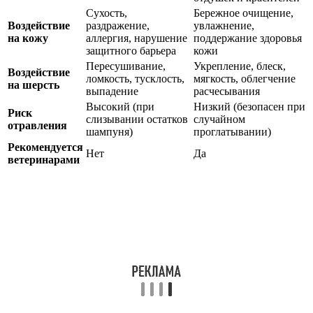
Сухость,
Бережное очищение,
Воздействие
раздражение,
увлажнение,
на кожу
аллергия, нарушение
поддержание здоровья
защитного барьера
кожи
Пересушивание,
Укрепление, блеск,
Воздействие
ломкость, тусклость,
мягкость, облегчение
на шерсть
выпадение
расчесывания
Высокий (при
Низкий (безопасен при
Риск
слизывании остатков
случайном
отравления
шампуня)
проглатывании)
Рекомендуется
Нет
Да
ветеринарами