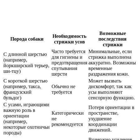
Возможные
Необходимость
Порода собаки
последствия
стрижки усов
стрижки
Часто требуется
Минимальные, если
С длинной шерстью
для гигиены и
стрижка выполнена
(например,
предотвращения
аккуратно. Возможны
йоркширский терьер,
спутывания
временные
ши-тцу)
шерсти
раздражения кожи.
С короткой шерстью
Может вызвать
(например, такса,
Обычно не
дискомфорт, так как
французский
требуется
усы выполняют
бульдог)
сенсорную функцию.
С усами, играющими
Потеря ориентации в
важную роль в
Категорически
пространстве,
ориентации
не
ухудшение
(например,
рекомендуется
координации
некоторые охотничьи
движений.
породы)
Возможно усиление