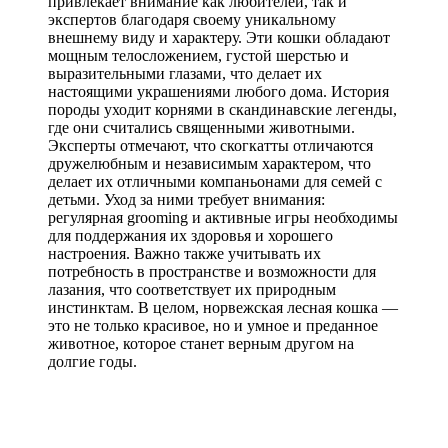
привлекает внимание как любителей, так и
экспертов благодаря своему уникальному
внешнему виду и характеру. Эти кошки обладают
мощным телосложением, густой шерстью и
выразительными глазами, что делает их
настоящими украшениями любого дома. История
породы уходит корнями в скандинавские легенды,
где они считались священными животными.
Эксперты отмечают, что скогкатты отличаются
дружелюбным и независимым характером, что
делает их отличными компаньонами для семей с
детьми. Уход за ними требует внимания:
регулярная grooming и активные игры необходимы
для поддержания их здоровья и хорошего
настроения. Важно также учитывать их
потребность в пространстве и возможности для
лазания, что соответствует их природным
инстинктам. В целом, норвежская лесная кошка —
это не только красивое, но и умное и преданное
животное, которое станет верным другом на
долгие годы.