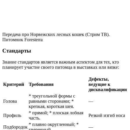
Передача про Норвежских лесных кошек (Стрим ТВ).
Питомник Foresterra
Стандарты
Знание стандартов является важным аспектом для тех, кто
планирует участие своего питомца в выставках или вязке:
Дефекты,
Критерий
Требования
ведущие к
дисквалификации
* треугольной формы с
Голова
равными сторонами; *
—
крепкая, короткая шея.
* прямой; * плоская лобная
Профиль
Резкий изгиб носа
часть.
* плавно округленный; *
Подбородок
—
уверенный.