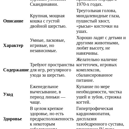
Скандинавии.
1970-х годах.
Треугольная голова,
Крупная, мощная
миндалевидные глаза,
Описание
кошка с густой
пушистый хвост,
двойной шерстью.
«рысьи» кисточки на
ушах.
Хорошо ладят с детьми и
Умные, ласковые,
другими животными,
Характер
игривые, но
любят высоту, не
независимые.
навязчивы.
Желательно наличие
Требуют пространства
когтеточек, игровых
Содержание
для игр, регулярного
комплексов,
ухода за шерстью.
сбалансированное
питание.
Еженедельное
Купание по мере
вычесывание, в
необходимости, чистка
Уход
период линьки —
ушей и зубов, стрижка
чаще.
когтей.
В целом крепкое
Гипертрофическая
здоровье, но есть
кардиомиопатия,
Здоровье
предрасположенность
дисплазия
к некоторым
тазобедренного сустава,