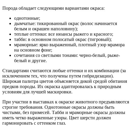
Порода обладает следующими вариантами окраса:
однотонные;
дымчатые: тикированный окрас (волос начинается
белым и окрашен наполовину);
теплые оттенки: все нюансы рыжего и красного;
табби: в основном полосатый окрас (тигровый);
мраморные: ярко выраженный, плотный узор мрамора
на основном фоне;
сочетания со светлыми тонами: черно-белый, рыже-
белый и другие.
Стандартами считаются любые оттенки и их комбинации (за
исключением тех, что получены путем гибридизации).
Широкая палитра цветов объясняется дикой средой обитания
предков породы. Их окраска адаптировалась к природным
условиям для лучшей маскировки.
При участии в выставках к окраске животного предъявляются
строгие требования. Однотонные окрасы должны быть
чистыми, без примесей. Табби и мраморные окрасы должны
иметь четко выраженные узоры. Цвет шерсти должен
гармонировать с оттенком глаз.