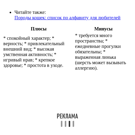
Читайте также:
Породы кошек: список по алфавиту для любителей
Плюсы
Минусы
* требуется много
* спокойный характер; *
пространства; *
верность; * привлекательный
ежедневные прогулки
внешний вид; * высокая
обязательны; *
умственная активность; *
выраженная линька
игривый нрав; * крепкое
(шерсть может вызывать
здоровье; * простота в уходе.
аллергию).