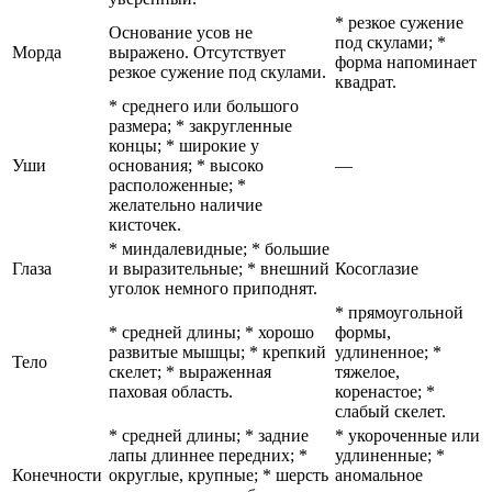
* резкое сужение
Основание усов не
под скулами; *
Морда
выражено. Отсутствует
форма напоминает
резкое сужение под скулами.
квадрат.
* среднего или большого
размера; * закругленные
концы; * широкие у
Уши
основания; * высоко
—
расположенные; *
желательно наличие
кисточек.
* миндалевидные; * большие
Глаза
и выразительные; * внешний
Косоглазие
уголок немного приподнят.
* прямоугольной
* средней длины; * хорошо
формы,
развитые мышцы; * крепкий
удлиненное; *
Тело
скелет; * выраженная
тяжелое,
паховая область.
коренастое; *
слабый скелет.
* средней длины; * задние
* укороченные или
лапы длиннее передних; *
удлиненные; *
Конечности
округлые, крупные; * шерсть
аномальное