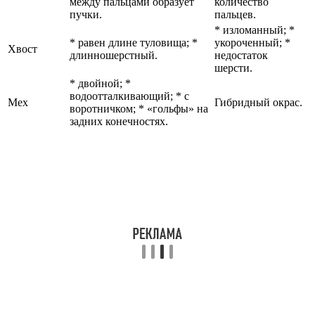
между пальцами образует
количество
пучки.
пальцев.
* изломанный; *
* равен длине туловища; *
укороченный; *
Хвост
длинношерстный.
недостаток
шерсти.
* двойной; *
водоотталкивающий; * с
Мех
Гибридный окрас.
воротничком; * «гольфы» на
задних конечностях.