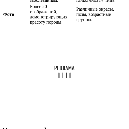
заболеваниям.
гликогеноз IV типа.
Более 20
Различные окрасы,
изображений,
Фото
позы, возрастные
демонстрирующих
группы.
красоту породы.