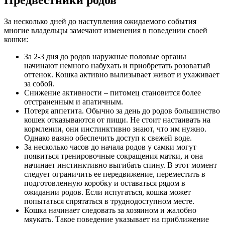
За несколько дней до наступления ожидаемого события
многие владельцы замечают изменения в поведении своей
кошки:
За 2-3 дня до родов наружные половые органы
начинают немного набухать и приобретать розоватый
оттенок. Кошка активно вылизывает живот и ухаживает
за собой.
Снижение активности – питомец становится более
отстраненным и апатичным.
Потеря аппетита. Обычно за день до родов большинство
кошек отказываются от пищи. Не стоит настаивать на
кормлении, они инстинктивно знают, что им нужно.
Однако важно обеспечить доступ к свежей воде.
За несколько часов до начала родов у самки могут
появиться тренировочные сокращения матки, и она
начинает инстинктивно выгибать спину. В этот момент
следует ограничить ее передвижение, переместить в
подготовленную коробку и оставаться рядом в
ожидании родов. Если испугаться, кошка может
попытаться спрятаться в труднодоступном месте.
Кошка начинает следовать за хозяином и жалобно
мяукать. Такое поведение указывает на приближение