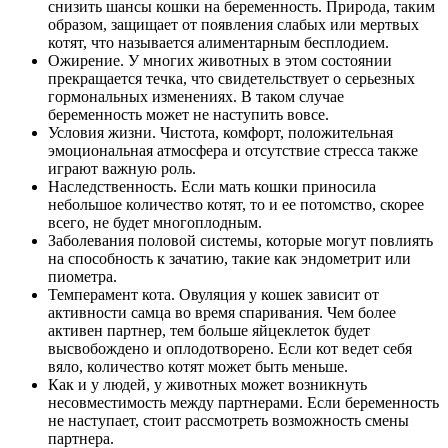
снизить шансы кошки на беременность. Природа, таким
образом, защищает от появления слабых или мертвых
котят, что называется алиментарным бесплодием.
Ожирение. У многих животных в этом состоянии
прекращается течка, что свидетельствует о серьезных
гормональных изменениях. В таком случае
беременность может не наступить вовсе.
Условия жизни. Чистота, комфорт, положительная
эмоциональная атмосфера и отсутствие стресса также
играют важную роль.
Наследственность. Если мать кошки приносила
небольшое количество котят, то и ее потомство, скорее
всего, не будет многоплодным.
Заболевания половой системы, которые могут повлиять
на способность к зачатию, такие как эндометрит или
пиометра.
Темперамент кота. Овуляция у кошек зависит от
активности самца во время спаривания. Чем более
активен партнер, тем больше яйцеклеток будет
высвобождено и оплодотворено. Если кот ведет себя
вяло, количество котят может быть меньше.
Как и у людей, у животных может возникнуть
несовместимость между партнерами. Если беременность
не наступает, стоит рассмотреть возможность смены
партнера.