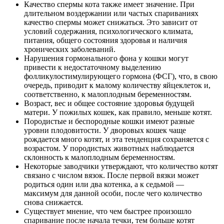
Качество спермы кота также имеет значение. При
длительном воздержании или частых спариваниях
качество спермы может снижаться. Это зависит от
условий содержания, психологического климата,
питания, общего состояния здоровья и наличия
хронических заболеваний.
Нарушения гормонального фона у кошки могут
привести к недостаточному выделению
фолликулостимулирующего гормона (ФСГ), что, в свою
очередь, приводит к малому количеству яйцеклеток и,
соответственно, к малоплодным беременностям.
Возраст, вес и общее состояние здоровья будущей
матери. У пожилых кошек, как правило, меньше котят.
Породистые и беспородные кошки имеют разные
уровни плодовитости. У дворовых кошек чаще
рождается много котят, и эта тенденция сохраняется с
возрастом. У породистых животных наблюдается
склонность к малоплодным беременностям.
Некоторые заводчики утверждают, что количество котят
связано с числом вязок. После первой вязки может
родиться один или два котенка, а к седьмой —
максимум для данной особи, после чего количество
снова снижается.
Существует мнение, что чем быстрее произошло
спаривание после начала течки, тем больше котят