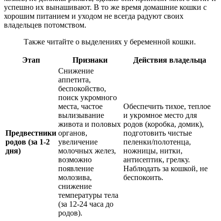
успешно их вынашивают. В то же время домашние кошки с
хорошим питанием и уходом не всегда радуют своих
владельцев потомством.
Также читайте о выделениях у беременной кошки.
Этап
Признаки
Действия владельца
Снижение
аппетита,
беспокойство,
поиск укромного
места, частое
Обеспечить тихое, теплое
вылизывание
и укромное место для
живота и половых
родов (коробка, домик),
Предвестники
органов,
подготовить чистые
родов (за 1-2
увеличение
пеленки/полотенца,
дня)
молочных желез,
ножницы, нитки,
возможно
антисептик, грелку.
появление
Наблюдать за кошкой, не
молозива,
беспокоить.
снижение
температуры тела
(за 12-24 часа до
родов).