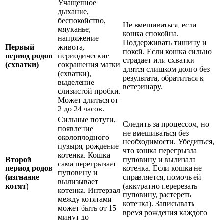
Учащенное
дыхание,
беспокойство,
Не вмешиваться, если
мяуканье,
кошка спокойна.
напряжение
Поддерживать тишину и
Первый
живота,
покой. Если кошка сильно
период родов
периодические
страдает или схватки
(схватки)
сокращения матки
длятся слишком долго без
(схватки),
результата, обратиться к
выделение
ветеринару.
слизистой пробки.
Может длиться от
2 до 24 часов.
Сильные потуги,
Следить за процессом, но
появление
не вмешиваться без
околоплодного
необходимости. Убедиться,
пузыря, рождение
что кошка перегрызла
котенка. Кошка
Второй
пуповину и вылизала
сама перегрызает
период родов
котенка. Если кошка не
пуповину и
(изгнание
справляется, помочь ей
вылизывает
котят)
(аккуратно перерезать
котенка. Интервал
пуповину, растереть
между котятами
котенка). Записывать
может быть от 15
время рождения каждого
минут до