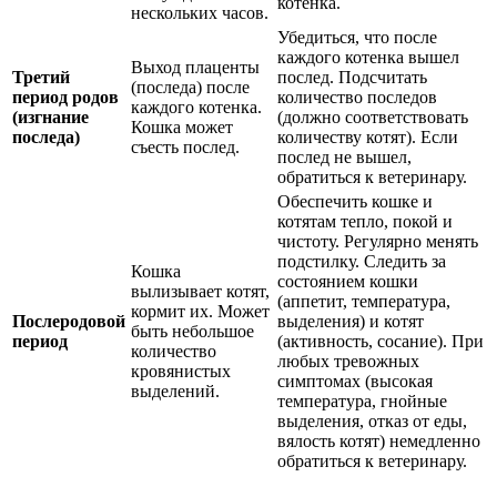
котенка.
нескольких часов.
Убедиться, что после
каждого котенка вышел
Выход плаценты
Третий
послед. Подсчитать
(последа) после
период родов
количество последов
каждого котенка.
(изгнание
(должно соответствовать
Кошка может
последа)
количеству котят). Если
съесть послед.
послед не вышел,
обратиться к ветеринару.
Обеспечить кошке и
котятам тепло, покой и
чистоту. Регулярно менять
подстилку. Следить за
Кошка
состоянием кошки
вылизывает котят,
(аппетит, температура,
кормит их. Может
Послеродовой
выделения) и котят
быть небольшое
период
(активность, сосание). При
количество
любых тревожных
кровянистых
симптомах (высокая
выделений.
температура, гнойные
выделения, отказ от еды,
вялость котят) немедленно
обратиться к ветеринару.