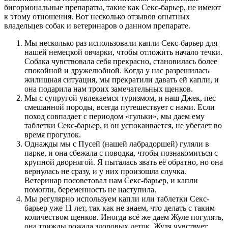
бигормональные препараты, такие как Секс-барьер, не имеют
к этому отношения. Вот несколько отзывов опытных
владельцев собак и ветеринаров о данном препарате.
Мы несколько раз использовали капли Секс-барьер для
нашей немецкой овчарки, чтобы отложить начало течки.
Собака чувствовала себя прекрасно, становилась более
спокойной и дружелюбной. Когда у нас разрешилась
жилищная ситуация, мы прекратили давать ей капли, и
она подарила нам троих замечательных щенков.
Мы с супругой увлекаемся туризмом, и наш Джек, пес
смешанной породы, всегда путешествует с нами. Если
поход совпадает с периодом «гульки», мы даем ему
таблетки Секс-барьер, и он успокаивается, не убегает во
время прогулок.
Однажды мы с Пусей (нашей лабрадоршей) гуляли в
парке, и она сбежала с поводка, чтобы познакомиться с
крупной дворнягой. Я пыталась звать её обратно, но она
вернулась не сразу, и у них произошла случка.
Ветеринар посоветовал нам Секс-барьер, и капли
помогли, беременность не наступила.
Мы регулярно используем капли или таблетки Секс-
барьер уже 11 лет, так как не знаем, что делать с таким
количеством щенков. Иногда всё же даем Жуле погулять,
она трижды рожала здоровых деток. Жуля чувствует