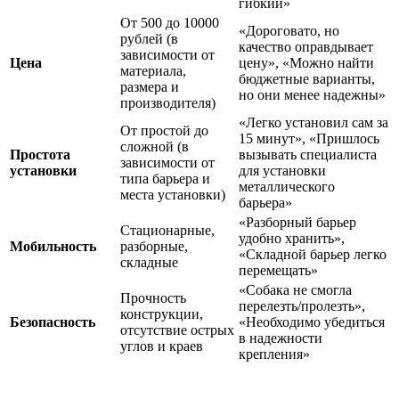
гибкий»
От 500 до 10000
«Дороговато, но
рублей (в
качество оправдывает
зависимости от
Цена
цену», «Можно найти
материала,
бюджетные варианты,
размера и
но они менее надежны»
производителя)
«Легко установил сам за
От простой до
15 минут», «Пришлось
сложной (в
Простота
вызывать специалиста
зависимости от
установки
для установки
типа барьера и
металлического
места установки)
барьера»
«Разборный барьер
Стационарные,
удобно хранить»,
Мобильность
разборные,
«Складной барьер легко
складные
перемещать»
«Собака не смогла
Прочность
перелезть/пролезть»,
конструкции,
Безопасность
«Необходимо убедиться
отсутствие острых
в надежности
углов и краев
крепления»