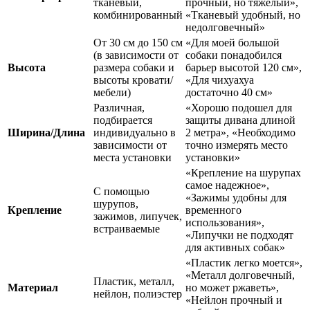
тканевый,
прочный, но тяжелый»,
комбинированный
«Тканевый удобный, но
недолговечный»
От 30 см до 150 см
«Для моей большой
(в зависимости от
собаки понадобился
Высота
размера собаки и
барьер высотой 120 см»,
высоты кровати/
«Для чихуахуа
мебели)
достаточно 40 см»
Различная,
«Хорошо подошел для
подбирается
защиты дивана длиной
Ширина/Длина
индивидуально в
2 метра», «Необходимо
зависимости от
точно измерять место
места установки
установки»
«Крепление на шурупах
самое надежное»,
С помощью
«Зажимы удобны для
шурупов,
Крепление
временного
зажимов, липучек,
использования»,
встраиваемые
«Липучки не подходят
для активных собак»
«Пластик легко моется»,
«Металл долговечный,
Пластик, металл,
Материал
но может ржаветь»,
нейлон, полиэстер
«Нейлон прочный и