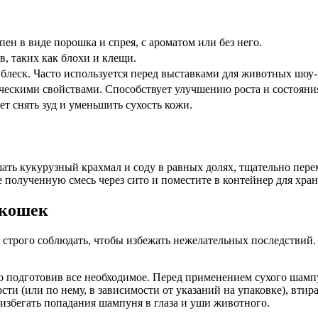
ен в виде порошка и спрея, с ароматом или без него.
, таких как блохи и клещи.
 блеск. Часто используется перед выставками для животных шоу-
ческими свойствами. Способствует улучшению роста и состояния
т снять зуд и уменьшить сухость кожи.
ть кукурузный крахмал и соду в равных долях, тщательно перем
е полученную смесь через сито и поместите в контейнер для хран
 кошек
строго соблюдать, чтобы избежать нежелательных последствий. 
 подготовив все необходимое. Перед применением сухого шампу
рсти (или по нему, в зависимости от указаний на упаковке), вт
 избегать попадания шампуня в глаза и уши животного.