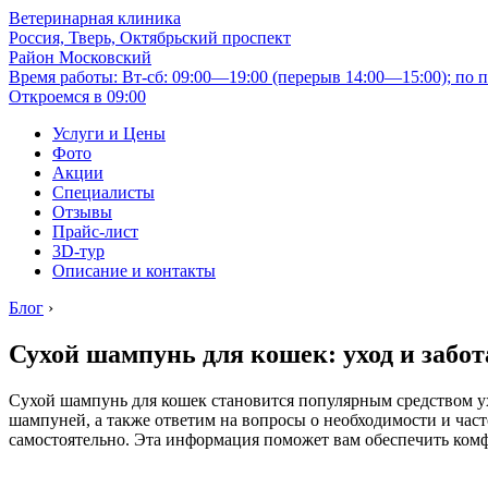
Ветеринарная клиника
Россия, Тверь, Октябрьский проспект
Район Московский
Время работы: Вт-сб: 09:00—19:00 (перерыв 14:00—15:00); по п
Откроемся в 09:00
Услуги и Цены
Фото
Акции
Специалисты
Отзывы
Прайс-лист
3D-тур
Описание и контакты
Блог
›
Сухой шампунь для кошек: уход и забот
Сухой шампунь для кошек становится популярным средством ухо
шампуней, а также ответим на вопросы о необходимости и часто
самостоятельно. Эта информация поможет вам обеспечить ком