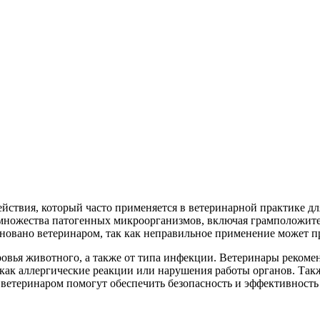
йствия, который часто применяется в ветеринарной практике д
 множества патогенных микроорганизмов, включая грамположите
сновано ветеринаром, так как неправильное применение может п
ровья животного, а также от типа инфекции. Ветеринары рекоме
как аллергические реакции или нарушения работы органов. Такж
ветеринаром помогут обеспечить безопасность и эффективность