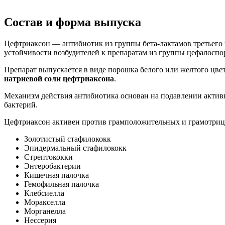
Состав и форма выпуска
Цефтриаксон — антибиотик из группы бета-лактамов третьего 
устойчивости возбудителей к препаратам из группы цефалосп
Препарат выпускается в виде порошка белого или желтого цв
натриевой соли цефтриаксона
.
Механизм действия антибиотика основан на подавлении активн
бактерий.
Цефтриаксон активен против грамположительных и грамотриц
Золотистый стафилококк
Эпидермальный стафилококк
Стрептококки
Энтеробактерии
Кишечная палочка
Гемофильная палочка
Клебсиелла
Моракселла
Морганелла
Нессерия