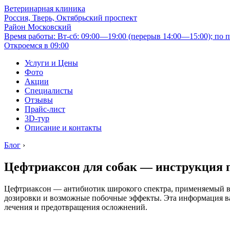
Ветеринарная клиника
Россия, Тверь, Октябрьский проспект
Район Московский
Время работы: Вт-сб: 09:00—19:00 (перерыв 14:00—15:00); по п
Откроемся в 09:00
Услуги и Цены
Фото
Акции
Специалисты
Отзывы
Прайс-лист
3D-тур
Описание и контакты
Блог
›
Цефтриаксон для собак — инструкция 
Цефтриаксон — антибиотик широкого спектра, применяемый в 
дозировки и возможные побочные эффекты. Эта информация важ
лечения и предотвращения осложнений.