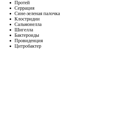
Протей
Серрация
Сине-зеленая палочка
Клостридии
Сальмонелла
Шигелла
Бактероиды
Провиденция
Цитробактер