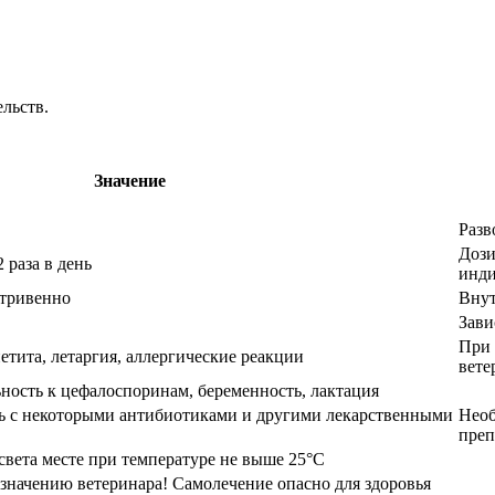
льств.
Значение
Разв
Дози
2 раза в день
инди
тривенно
Внут
Зави
При 
петита, летаргия, аллергические реакции
вете
ость к цефалоспоринам, беременность, лактация
ь с некоторыми антибиотиками и другими лекарственными
Необ
преп
света месте при температуре не выше 25°C
значению ветеринара! Самолечение опасно для здоровья