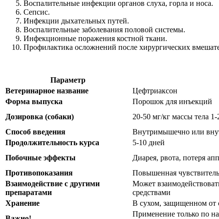
Воспалительные инфекции органов слуха, горла и носа.
Сепсис.
Инфекции дыхательных путей.
Воспалительные заболевания половой системы.
Инфекционные поражения костной ткани.
Профилактика осложнений после хирургических вмешате
Параметр
Ветеринарное название
Цефтриаксон
Форма выпуска
Порошок для инъекций
Дозировка (собаки)
20-50 мг/кг массы тела 1-
Способ введения
Внутримышечно или вну
Продолжительность курса
5-10 дней
Побочные эффекты
Диарея, рвота, потеря ап
Противопоказания
Повышенная чувствительн
Взаимодействие с другими
Может взаимодействоват
препаратами
средствами
Хранение
В сухом, защищенном от 
Применение только по на
Важно!