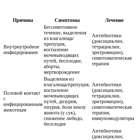
Причина
Симптомы
Лечение
Бессимптомное
течение, выделения
Антибиотики
из влагалища/
(доксициклин,
препуция,
Внутриутробное
тетрациклин,
воспаление
инфицирование
эритромицин),
мочевыводящих
симптоматическая
путей, бесплодие,
терапия
аборты,
мертворождение
Выделения из
влагалища/препуция,
Антибиотики
воспаление
(доксициклин,
Половой контакт
мочевыводящих
тетрациклин,
с
путей, дизурия,
эритромицин),
инфицированным
пиурия, боли внизу
симптоматическая
животным
живота (у сук),
терапия,
снижение либидо,
иммуномодуляторы
бесплодие
Антибиотики
(доксициклин,