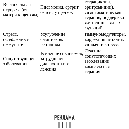
тетрациклин,
Вертикальная
Пневмония, артрит,
эритромицин),
передача (от
сепсис у щенков
симптоматическая
матери к щенкам)
терапия, поддержка
жизненно важных
функций
Стресс,
Усугубление
Иммуномодуляторы,
ослабленный
симптомов,
коррекция питания,
иммунитет
рецидивы
снижение стресса
Лечение
Усиление симптомов,
сопутствующих
Сопутствующие
затруднение
заболеваний,
заболевания
диагностики и
комплексная
лечения
терапия