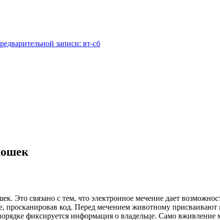
редварительной записи: вт-сб
кошек
к. Это связано с тем, что электронное мечение дает возможнос
, просканировав код. Перед мечением животному присваивают 
 порядке фиксируется информация о владельце. Само вживление 