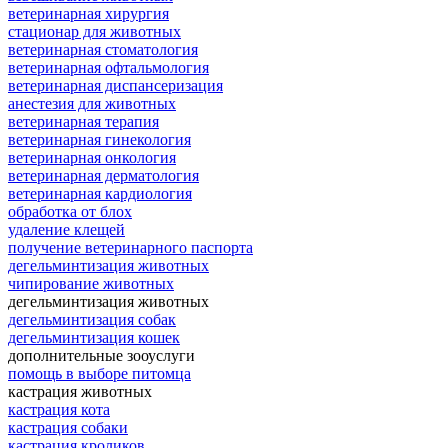
ветеринарная хирургия
стационар для животных
ветеринарная стоматология
ветеринарная офтальмология
ветеринарная диспансеризация
анестезия для животных
ветеринарная терапия
ветеринарная гинекология
ветеринарная онкология
ветеринарная дерматология
ветеринарная кардиология
обработка от блох
удаление клещей
получение ветеринарного паспорта
дегельминтизация животных
чипирование животных
дегельминтизация животных
дегельминтизация собак
дегельминтизация кошек
дополнительные зооуслуги
помощь в выборе питомца
кастрация животных
кастрация кота
кастрация собаки
кастрация кроликов