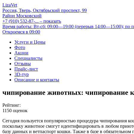
LizaVet
Россия, Тверь, Октябрьский проспект, 99
Район Московский
+7 (910) 532-87-...
– показать
Время работы: Вт-сб: 09:00—19:00 (перерыв 14:00—15:00); по п
Откроемся в 09:00
Услуги и Цены
Фото
Акции
Специалисты
Отзывы
Прайс-лист
3D-тур
Описание и контакты
чипирование животных: чипирование 
Рейтинг:
1150 оценок
Сегодня пользуется популярностью процедура чипирования коше
поскольку животное смогут идентифицировать в любом приюте
базу данных и ветпаспорт кошки. Также в базе в обязательном