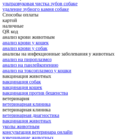
ультразвуковая чистка зубов собаке
удаление зубного камня собаке
Способы оплаты
картой
наличные
QR код
анализ крови животным
анализ крови у кошек
анализ крови у собак
анализы на инфекционные заболевания у животных
анализ на пироплазмоз
анализ на панлейкопению
анализ на токсоплазмоз у кошки
вакцинация животных
вакцинация собак
вакцинация кошек
вакцинация против бешенства
ветеринария
ветеринарная клиника
ветеринарная клиника
ветеринарная диагностика
вакцинация животных
уколы животным
консультация ветеринара онлайн
взвешивание животных