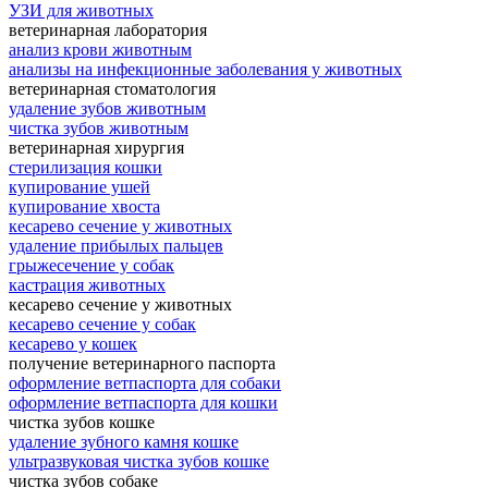
УЗИ для животных
ветеринарная лаборатория
анализ крови животным
анализы на инфекционные заболевания у животных
ветеринарная стоматология
удаление зубов животным
чистка зубов животным
ветеринарная хирургия
стерилизация кошки
купирование ушей
купирование хвоста
кесарево сечение у животных
удаление прибылых пальцев
грыжесечение у собак
кастрация животных
кесарево сечение у животных
кесарево сечение у собак
кесарево у кошек
получение ветеринарного паспорта
оформление ветпаспорта для собаки
оформление ветпаспорта для кошки
чистка зубов кошке
удаление зубного камня кошке
ультразвуковая чистка зубов кошке
чистка зубов собаке