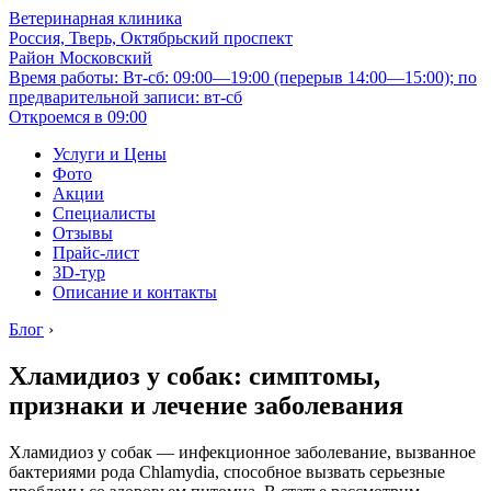
Ветеринарная клиника
Россия, Тверь, Октябрьский проспект
Район Московский
Время работы: Вт-сб: 09:00—19:00 (перерыв 14:00—15:00); по
предварительной записи: вт-сб
Откроемся в 09:00
Услуги и Цены
Фото
Акции
Специалисты
Отзывы
Прайс-лист
3D-тур
Описание и контакты
Блог
›
Хламидиоз у собак: симптомы,
признаки и лечение заболевания
Хламидиоз у собак — инфекционное заболевание, вызванное
бактериями рода Chlamydia, способное вызвать серьезные