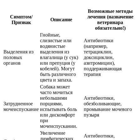
Возможные методы
Симптом/
лечения (назначение
Описание
Признак
ветеринара
обязательно!)
Гнойные,
слизистые или
Антибиотики
водянистые
(например,
Выделения из
выделения из
тетрациклин,
половых
влагалища (у сук)
доксициклин,
органов
или препуция (у
азитромицин),
кобелей). Могут
поддерживающая
быть различного
терапия
цвета и запаха.
Собака может
часто мочиться
небольшими
Антибиотики,
Затрудненное
порциями,
обезболивающие,
мочеиспускание
испытывать боль
промывание мочевого
или дискомфорт
пузыря
при
мочеиспускании.
Увеличение
Антибиотики,
лимфатических