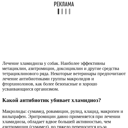
Лечение хламидиоза у собак. Наиболее эффективны
метациклин, азитромицин, доксициклин и другие средства
тетрациклинового ряда. Некоторые ветеринары предпочитают
лечение антибиотиками группы макролидов и
фторхинолонов, как более безопасные и хорошо
усваивающиеся организмом.
Какой антибиотик убивает хламидиоз?
Макролиды: сумамед, ровамицин, рулид, клацид, макропен и
вильпрафен. Эритромицин давно применяется при лечении
хламидиоза, обладает вдвое большей активностью, чем
азитромицин (сумамед), но тяжело переносится из-за