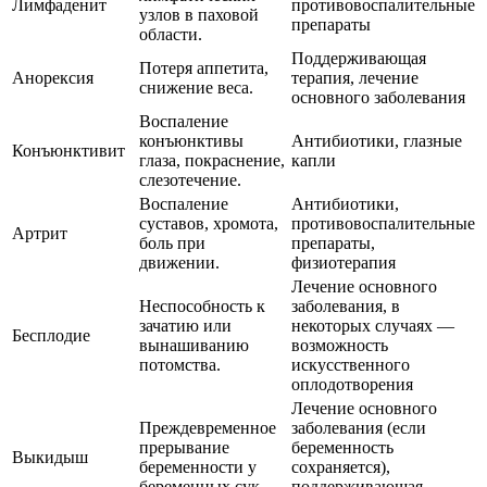
Лимфаденит
противовоспалительные
узлов в паховой
препараты
области.
Поддерживающая
Потеря аппетита,
Анорексия
терапия, лечение
снижение веса.
основного заболевания
Воспаление
конъюнктивы
Антибиотики, глазные
Конъюнктивит
глаза, покраснение,
капли
слезотечение.
Воспаление
Антибиотики,
суставов, хромота,
противовоспалительные
Артрит
боль при
препараты,
движении.
физиотерапия
Лечение основного
Неспособность к
заболевания, в
зачатию или
некоторых случаях —
Бесплодие
вынашиванию
возможность
потомства.
искусственного
оплодотворения
Лечение основного
Преждевременное
заболевания (если
прерывание
беременность
Выкидыш
беременности у
сохраняется),
беременных сук.
поддерживающая