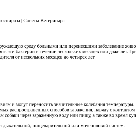
оспироза | Советы Ветеринара
окружающую среду больными или перенесшими заболевание живо
ть эти бактерии в течение нескольких месяцев или даже лет. Г
дителя от нескольких месяцев до четырех лет.
иям и могут переносить значительные колебания температуры. 
амых распространенных способов заражения, наряду с контакт
зм собаки через зараженную воду или пищу, а также во время ку
и дыхательной, пищеварительной или мочеполовой систем.