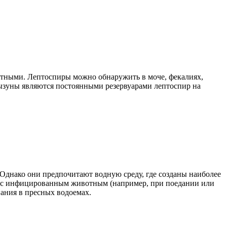
тными. Лептоспиры можно обнаружить в моче, фекалиях,
рызуны являются постоянными резервуарами лептоспир на
Однако они предпочитают водную среду, где созданы наиболее
ом с инфицированным животным (например, при поедании или
пания в пресных водоемах.