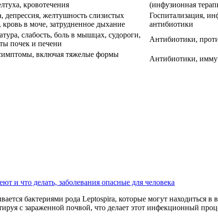
елтуха, кровотечения
(инфузионная терап
а, депрессия, желтушность слизистых
Госпитализация, ин
, кровь в моче, затрудненное дыхание
антибиотики
тура, слабость, боль в мышцах, судороги,
Антибиотики, прот
ты почек и печени
симптомы, включая тяжелые формы
Антибиотики, имму
ют и что делать, заболевания опасные для человека
вается бактериями рода Leptospira, которые могут находиться 
ктируя с зараженной почвой, что делает этот инфекционный про