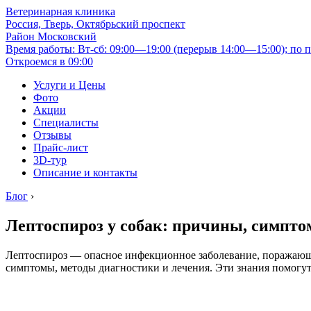
Ветеринарная клиника
Россия, Тверь, Октябрьский проспект
Район Московский
Время работы: Вт-сб: 09:00—19:00 (перерыв 14:00—15:00); по п
Откроемся в 09:00
Услуги и Цены
Фото
Акции
Специалисты
Отзывы
Прайс-лист
3D-тур
Описание и контакты
Блог
›
Лептоспироз у собак: причины, симпто
Лептоспироз — опасное инфекционное заболевание, поражающе
симптомы, методы диагностики и лечения. Эти знания помогут 