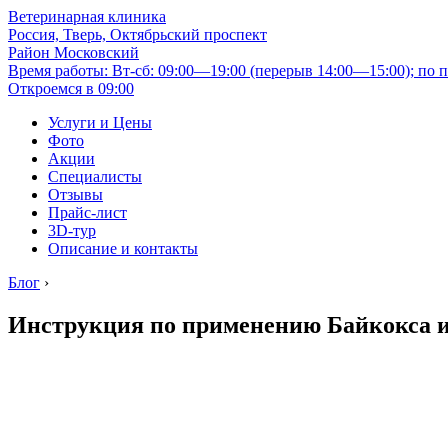
Ветеринарная клиника
Россия, Тверь, Октябрьский проспект
Район Московский
Время работы: Вт-сб: 09:00—19:00 (перерыв 14:00—15:00); по п
Откроемся в 09:00
Услуги и Цены
Фото
Акции
Специалисты
Отзывы
Прайс-лист
3D-тур
Описание и контакты
Блог
›
Инструкция по применению Байкокса и 