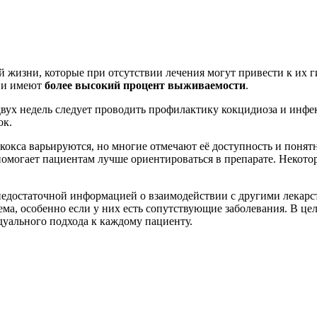
жизни, которые при отсутствии лечения могут привести к их ги
е и имеют
более высокий процент выживаемости
.
двух недель следует проводить профилактику кокцидиоза и инфе
ок.
окса варьируются, но многие отмечают её доступность и понят
омогает пациентам лучше ориентироваться в препарате. Некотор
 недостаточной информацией о взаимодействии с другими лекар
ема, особенно если у них есть сопутствующие заболевания. В ц
дуального подхода к каждому пациенту.