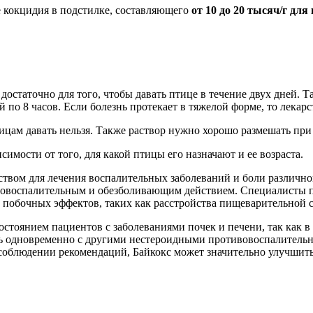
 кокцидия в подстилке, составляющего
от 10 до 20 тысяч/г дл
достаточно для того, чтобы давать птице в течение двух дней. Т
й по 8 часов. Если болезнь протекает в тяжелой форме, то лекар
тицам давать нельзя. Также раствор нужно хорошо размешать при
имости от того, для какой птицы его назначают и ее возраста.
дством для лечения воспалительных заболеваний и боли разли
тивовоспалительным и обезболивающим действием. Специалисты
 побочных эффектов, таких как расстройства пищеварительной 
остоянием пациентов с заболеваниями почек и печени, так как в
ять одновременно с другими нестероидными противовоспалитель
соблюдении рекомендаций, Байкокс может значительно улучшить