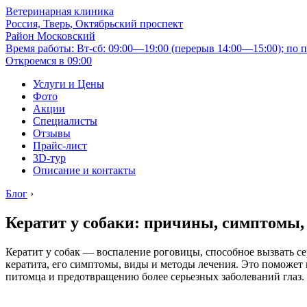
Ветеринарная клиника
Россия, Тверь, Октябрьский проспект
Район Московский
Время работы: Вт-сб: 09:00—19:00 (перерыв 14:00—15:00); по п
Откроемся в 09:00
Услуги и Цены
Фото
Акции
Специалисты
Отзывы
Прайс-лист
3D-тур
Описание и контакты
Блог
›
Кератит у собаки: причины, симптомы, 
Кератит у собак — воспаление роговицы, способное вызвать с
кератита, его симптомы, виды и методы лечения. Это поможет 
питомца и предотвращению более серьезных заболеваний глаз.