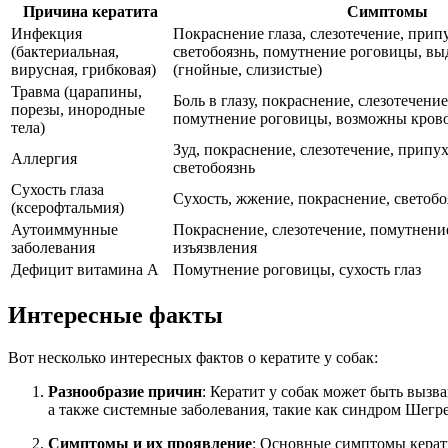
Причина кератита
Симптомы
Инфекция
Покраснение глаза, слезотечение, припу
(бактериальная,
светобоязнь, помутнение роговицы, выд
вирусная, грибковая)
(гнойные, слизистые)
Травма (царапины,
Боль в глазу, покраснение, слезотечение
порезы, инородные
помутнение роговицы, возможны кров
тела)
Зуд, покраснение, слезотечение, припух
Аллергия
светобоязнь
Сухость глаза
Сухость, жжение, покраснение, светобо
(ксерофтальмия)
Аутоиммунные
Покраснение, слезотечение, помутнени
заболевания
изъязвления
Дефицит витамина А
Помутнение роговицы, сухость глаз
Интересные факты
Вот несколько интересных фактов о кератите у собак:
Разнообразие причин
: Кератит у собак может быть вызв
а также системные заболевания, такие как синдром Шегре
Симптомы и их проявление
: Основные симптомы керати