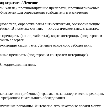
ид кератита / Лечение
зи, капли), противовирусные препараты, противогрибковые
бязателен для определения возбудителя и назначения
дного тела, обработка раны антисептиками, обезболивающие
/мази. В тяжелых случаях — хирургическое вмешательство.
 препараты (капли, таблетки), кортикостероиды (под строгим
ючить аллерген.
ажняющие капли, гель. Лечение основного заболевания,
ные препараты (под строгим контролем ветеринара),
, коррекция питания.
альные или грибковые), травмы глаза, аллергические реакции,
й, требующей тщательного обследования.
омутнение роговицы. Интересно, что некоторые собаки могут