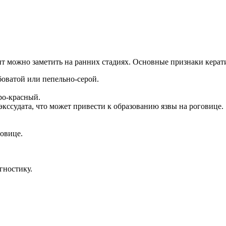
ит можно заметить на ранних стадиях. Основные признаки керат
оватой или пепельно-серой.
еро-красный.
кссудата, что может привести к образованию язвы на роговице.
говице.
гностику.