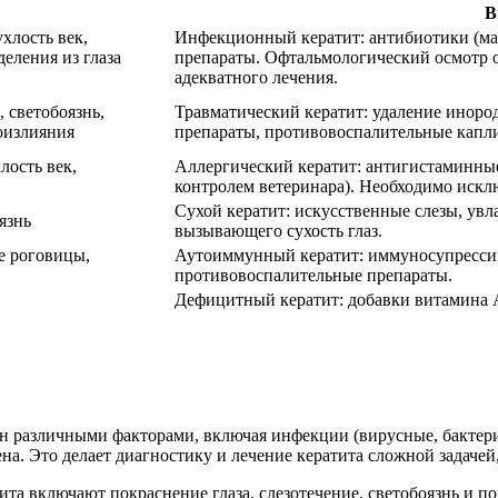
В
хлость век,
Инфекционный кератит: антибиотики (ма
еления из глаза
препараты. Офтальмологический осмотр о
адекватного лечения.
, светобоязнь,
Травматический кератит: удаление иноро
оизлияния
препараты, противовоспалительные капли
лость век,
Аллергический кератит: антигистаминные
контролем ветеринара). Необходимо искл
Сухой кератит: искусственные слезы, увл
язнь
вызывающего сухость глаз.
е роговицы,
Аутоиммунный кератит: иммуносупрессив
противовоспалительные препараты.
Дефицитный кератит: добавки витамина А
ан различными факторами, включая инфекции (вирусные, бактери
на. Это делает диагностику и лечение кератита сложной задаче
та включают покраснение глаза, слезотечение, светобоязнь и п