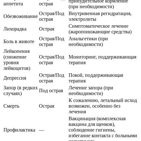
принудительное кормление
аппетита
острая
(при необходимости)
Острая/Под
Внутривенная регидратация,
Обезвоживание
острая
электролиты
Симптоматическое лечение
Лихорадка
Острая
(жаропонижающие средства)
Острая/Под
Анальгетики (при
Боль в животе
острая
необходимости)
Лейкопения
(снижение
Острая/Под
Мониторинг, поддерживающая
уровня
острая
терапия
лейкоцитов)
Острая/Под
Покой, поддерживающая
Депрессия
острая
терапия
Запор (в редких
Лечение запора (при
Под острая
случаях)
необходимости)
К сожалению, летальный исход
Смерть
Острая
возможен, особенно без
лечения
Вакцинация (комплексная
вакцина для щенков),
Профилактика
—
соблюдение гигиены,
избегание контакта с больными